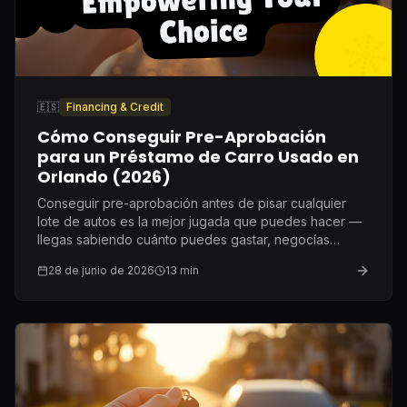
🇪🇸
Financing & Credit
Cómo Conseguir Pre-Aprobación
para un Préstamo de Carro Usado en
Orlando (2026)
Conseguir pre-aprobación antes de pisar cualquier
lote de autos es la mejor jugada que puedes hacer —
llegas sabiendo cuánto puedes gastar, negocías
desde una posición de fuerza y ningún dealer puede
28 de junio de 2026
13
min
manipular tu tasa sin que lo notes.