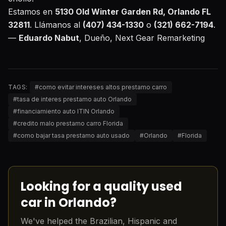
Estamos en
5130 Old Winter Garden Rd, Orlando FL
32811
. Llámanos al
(407) 434-1330
o
(321) 662-7194
.
—
Eduardo Nabut
, Dueño, Next Gear Remarketing
TAGS:
#
como evitar intereses altos prestamo carro
#
tasa de interes prestamo auto Orlando
#
financiamiento auto ITIN Orlando
#
credito malo prestamo carro Florida
#
como bajar tasa prestamo auto usado
#
Orlando
#
Florida
Looking for a quality used
car in Orlando?
We've helped the Brazilian, Hispanic and