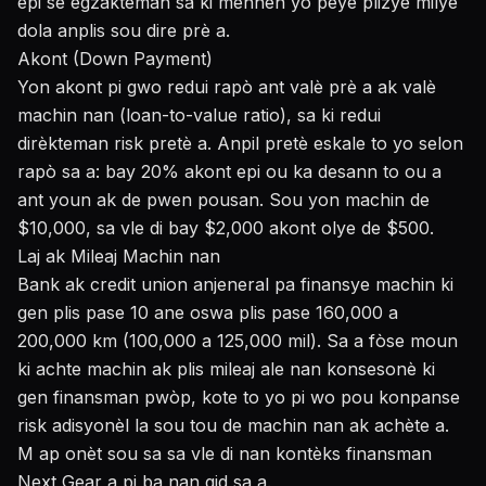
epi se egzakteman sa ki mennen yo peye plizyè milye
dola anplis sou dire prè a.
Akont (Down Payment)
Yon akont pi gwo redui rapò ant valè prè a ak valè
machin nan (loan-to-value ratio), sa ki redui
dirèkteman risk pretè a. Anpil pretè eskale to yo selon
rapò sa a: bay 20% akont epi ou ka desann to ou a
ant youn ak de pwen pousan. Sou yon machin de
$10,000, sa vle di bay $2,000 akont olye de $500.
Laj ak Mileaj Machin nan
Bank ak credit union anjeneral pa finansye machin ki
gen plis pase 10 ane oswa plis pase 160,000 a
200,000 km (100,000 a 125,000 mil). Sa a fòse moun
ki achte machin ak plis mileaj ale nan konsesonè ki
gen finansman pwòp, kote to yo pi wo pou konpanse
risk adisyonèl la sou tou de machin nan ak achète a.
M ap onèt sou sa sa vle di nan kontèks finansman
Next Gear a pi ba nan gid sa a.