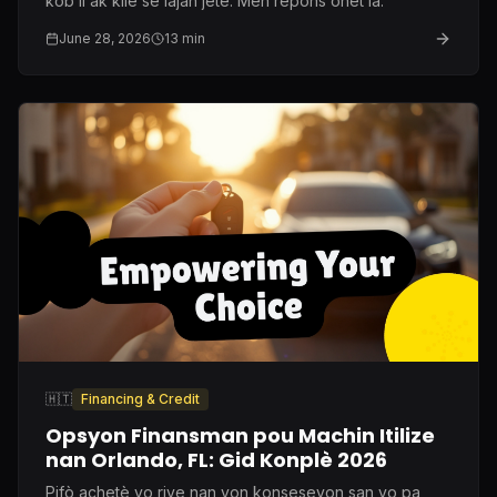
kòb li ak kilè se lajan jete. Men repons onèt la.
June 28, 2026
13
min
🇭🇹
Financing & Credit
Opsyon Finansman pou Machin Itilize
nan Orlando, FL: Gid Konplè 2026
Pifò achetè yo rive nan yon konseseyon san yo pa