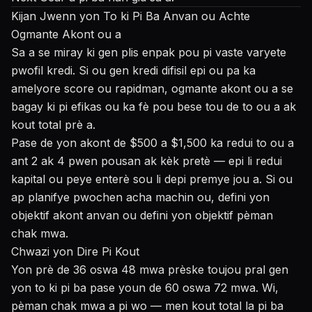
Kijan Jwenn yon To ki Pi Ba Anvan ou Achte
Ogmante Akont ou a
Sa a se miray ki gen plis enpak pou pi vaste varyete
pwofil kredi. Si ou gen kredi difisil epi ou pa ka
amelyore score ou rapidman, ogmante akont ou a se
bagay ki pi efikas ou ka fè pou bese tou de to ou a ak
kout total prè a.
Pase de yon akont de $500 a $1,500 ka redui to ou a
ant 2 ak 4 pwen pousan ak kèk pretè — epi li redui
kapital ou peye enterè sou li depi premye jou a. Si ou
ap planifye pwochen acha machin ou, defini yon
objektif akont anvan ou defini yon objektif pèman
chak mwa.
Chwazi yon Dire Pi Kout
Yon prè de 36 oswa 48 mwa prèske toujou pral gen
yon to ki pi ba pase youn de 60 oswa 72 mwa. Wi,
pèman chak mwa a pi wo — men kout total la pi ba