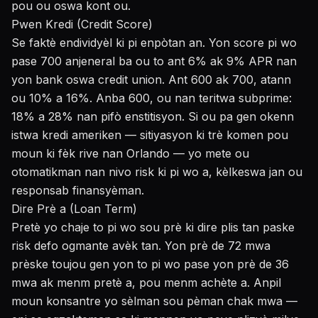
pou ou oswa kont ou.
Pwen Kredi (Credit Score)
Se faktè endividyèl ki pi enpòtan an. Yon score pi wo
pase 700 anjeneral ba ou to ant 6% ak 9% APR nan
yon bank oswa credit union. Ant 600 ak 700, atann
ou 10% a 16%. Anba 600, ou nan teritwa subprime:
18% a 28% nan pifò enstitisyon. Si ou pa gen okenn
istwa kredi ameriken — sitiyasyon ki trè komen pou
moun ki fèk rive nan Orlando — yo mete ou
otomatikman nan nivo risk ki pi wo a, kèlkeswa jan ou
responsab finansyèman.
Dire Prè a (Loan Term)
Pretè yo chaje to pi wo sou prè ki dire plis tan paske
risk defo ogmante avèk tan. Yon prè de 72 mwa
prèske toujou gen yon to pi wo pase yon prè de 36
mwa ak menm pretè a, pou menm achète a. Anpil
moun konsantre yo sèlman sou pèman chak mwa —