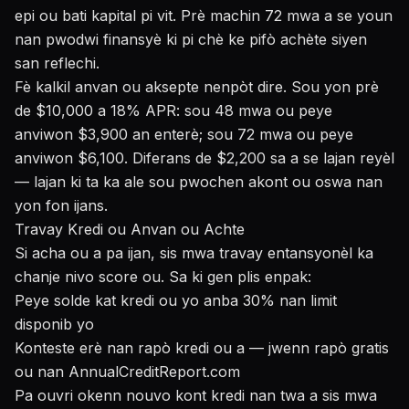
epi ou bati kapital pi vit. Prè machin 72 mwa a se youn
nan pwodwi finansyè ki pi chè ke pifò achète siyen
san reflechi.
Fè kalkil anvan ou aksepte nenpòt dire. Sou yon prè
de $10,000 a 18% APR: sou 48 mwa ou peye
anviwon $3,900 an enterè; sou 72 mwa ou peye
anviwon $6,100. Diferans de $2,200 sa a se lajan reyèl
— lajan ki ta ka ale sou pwochen akont ou oswa nan
yon fon ijans.
Travay Kredi ou Anvan ou Achte
Si acha ou a pa ijan, sis mwa travay entansyonèl ka
chanje nivo score ou. Sa ki gen plis enpak:
Peye solde kat kredi ou yo anba 30% nan limit
disponib yo
Konteste erè nan rapò kredi ou a — jwenn rapò gratis
ou nan AnnualCreditReport.com
Pa ouvri okenn nouvo kont kredi nan twa a sis mwa