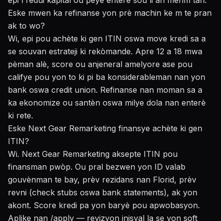
epi l redui kapital ou peye enterè sou li an menm tan.
Eske mwen ka refinanse yon prè machin ke m te pran
ak to wo?
Wi, epi pou achète ki gen ITIN oswa move kredi sa a
se souvan estrateji ki rekòmande. Apre 12 a 18 mwa
pèman alè, score ou anjeneral amelyore ase pou
califye pou yon to ki pi ba konsiderableman nan yon
bank oswa credit union. Refinanse nan moman sa a
ka ekonomize ou santèn oswa milye dola nan enterè
ki rete.
Eske Next Gear Remarketing finansye achète ki gen
ITIN?
Wi. Next Gear Remarketing aksepte ITIN pou
finansman pwòp. Ou pral bezwen yon ID valab
gouvènman te bay, prèv rezidans nan Florid, prèv
revni (check stubs oswa bank statements), ak yon
akont. Score kredi pa yon baryè pou apwobasyon.
Aplike nan /apply
— revizyon inisyal la se yon soft