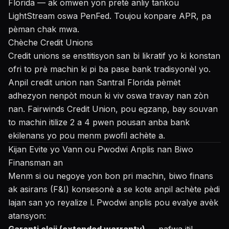
Florida — ak omwen yon pretè anliy tankou
LightStream oswa PenFed. Toujou konpare APR, pa
pèman chak mwa.
Chèche Credit Unions
Credit unions se enstitisyon san bi likratif yo ki konstan
ofri to prè machin ki pi ba pase bank tradisyonèl yo.
Anpil credit union nan Santral Florida pèmèt
adhezyon nenpòt moun ki viv oswa travay nan zòn
nan. Fairwinds Credit Union, pou egzanp, bay souvan
to machin itilize 2 a 4 pwen pousan anba bank
ekilenans yo pou menm pwofil achète a.
Kijan Evite yo Vann ou Pwodwi Anplis nan Biwo
Finansman an
Menm si ou negoye yon bon pri machin, biwo finans
ak asirans (F&I) konsesonè a se kote anpil achète pèdi
lajan san yo reyalize l. Pwodwi anplis pou evalye avèk
atansyon: