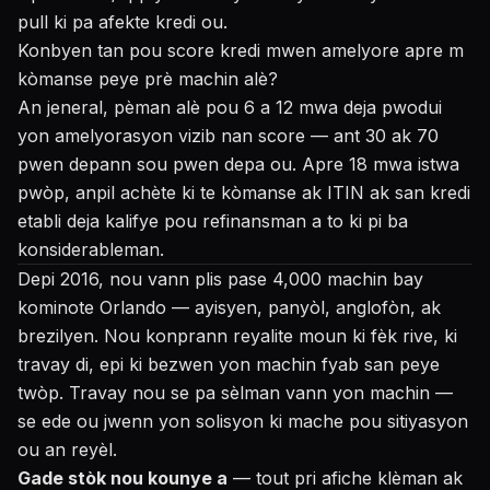
pull ki pa afekte kredi ou.
Konbyen tan pou score kredi mwen amelyore apre m
kòmanse peye prè machin alè?
An jeneral, pèman alè pou 6 a 12 mwa deja pwodui
yon amelyorasyon vizib nan score — ant 30 ak 70
pwen depann sou pwen depa ou. Apre 18 mwa istwa
pwòp, anpil achète ki te kòmanse ak ITIN ak san kredi
etabli deja kalifye pou refinansman a to ki pi ba
konsiderableman.
Depi 2016, nou vann plis pase 4,000 machin bay
kominote Orlando — ayisyen, panyòl, anglofòn, ak
brezilyen. Nou konprann reyalite moun ki fèk rive, ki
travay di, epi ki bezwen yon machin fyab san peye
twòp. Travay nou se pa sèlman vann yon machin —
se ede ou jwenn yon solisyon ki mache pou sitiyasyon
ou an reyèl.
Gade stòk nou kounye a
— tout pri afiche klèman ak