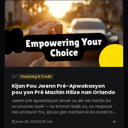
🇭🇹
Financing & Credit
Kijan Pou Jwenn Pré-Apwobasyon
pou yon Prè Machin Itilize nan Orlando
Jwenn pré-apwobasyon anvan ou ale wè machin ba
ou pouvwa reyèl — ou konnen bidjè ou, ou negosye
nan pòzisyon fòs, epi pa gen machann ki ka monte to
enterè ou san ou pa konnen.
June 28, 2026
15
min