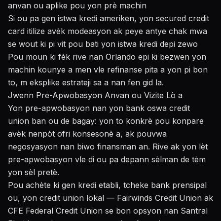
anvan ou aplike pou yon prè machin
Si ou pa gen istwa kredi ameriken, yon secured credit
card itilize avèk modeasyon ak peye antye chak mwa
se wout ki pi vit pou bati yon istwa kredi depi zewo
Pou moun ki fèk rive nan Orlando epi ki bezwen yon
machin kounye a men vle refinanse pita a yon pi bon
to, m eksplike estrateji sa a nan fen gid la.
Jwenn Pre-Apwobasyon Anvan ou Vizite Lò a
Yon pre-apwobasyon nan yon bank oswa credit
union ban ou de bagay: yon to konkrè pou konpare
avèk nenpòt ofri konsesonè a, ak pouvwa
negosyasyon nan biwo finansman an. Rive ak yon lèt
pre-apwobasyon vle di ou pa depann sèlman de tèm
yon sèl pretè.
Pou achète ki gen kredi etabli, tcheke bank prensipal
ou, yon credit union lokal — Fairwinds Credit Union ak
CFE Federal Credit Union se bon opsyon nan Santral