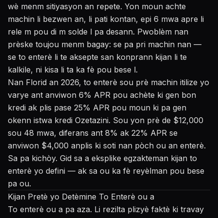
wè menm sitiyasyon an repete. Yon moun achte
machin li bezwen an, li pati kontan, epi 6 mwa apre li
rele m pou di m solde l pa desann. Pwoblèm nan
prèske toujou menm bagay: se pa pri machin nan —
se to enterè li te aksepte san konprann kijan li te
kalkile, ni kisa li ta ka fè pou bese l.
Nan Florid an 2026, to enterè sou prè machin itilize yo
varye ant anviwon 6% APR pou achète ki gen bon
kredi ak plis pase 25% APR pou moun ki pa gen
okenn istwa kredi Ozetazini. Sou yon prè de $12,000
sou 48 mwa, diferans ant 8% ak 22% APR se
anviwon $4,000 anplis ki soti nan pòch ou an enterè.
Sa pa kichòy. Gid sa a eksplike egzakteman kijan to
enterè yo defini — ak sa ou ka fè reyèlman pou bese
pa ou.
Kijan Pretè yo Detèmine To Enterè ou a
To enterè ou a pa aza. Li rezilta plizyè faktè ki travay