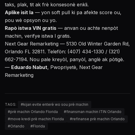
taks, plak, tit ak frè konsesonè enkli.
Aplike isit la
— yon soft pull ki pa afekte score ou,
pou wè opsyon ou yo.
Rapò istwa VIN gratis
— anvan ou achte nenpòt
machin, verifye istwa l gratis.
Next Gear Remarketing — 5130 Old Winter Garden Rd,
Orlando FL 32811. Telefòn: (407) 434-1330 / (321)
662-7194. Nou pale kreyòl, panyòl, anglè ak pòtigè.
—
Eduardo Nabut
, Pwopriyetè, Next Gear
Remarketing
TAGS:
#
kijan evite enterè wo sou prè machin
#
prè machin Orlando Florida
#
finansman machin ITIN Orlando
#
move kredi prè machin Florida
#
refinanse prè machin Orlando
#
Orlando
#
Florida