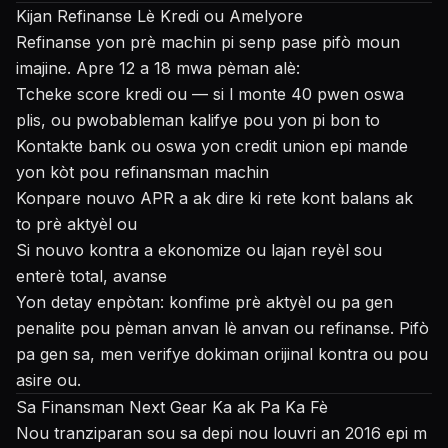
Kijan Refinanse Lè Kredi ou Amelyore
Refinanse yon prè machin pi senp pase pifò moun
imajine. Apre 12 a 18 mwa pèman alè:
Tcheke score kredi ou — si l monte 40 pwen oswa
plis, ou pwobableman kalifye pou yon pi bon to
Kontakte bank ou oswa yon credit union epi mande
yon kòt pou refinansman machin
Konpare nouvo APR a ak dire ki rete kont balans ak
to prè aktyèl ou
Si nouvo kontra a ekonomize ou lajan reyèl sou
enterè total, avanse
Yon detay enpòtan: konfime prè aktyèl ou pa gen
penalite pou pèman anvan lè anvan ou refinanse. Pifò
pa gen sa, men verifye dokiman orijinal kontra ou pou
asire ou.
Sa Finansman Next Gear Ka ak Pa Ka Fè
Nou tranziparan sou sa depi nou louvri an 2016 epi m