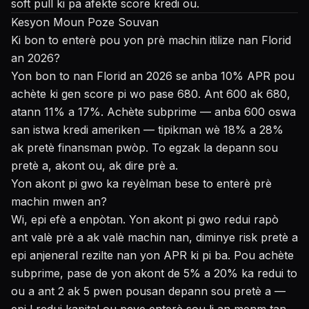
soft pull ki pa afekte score kredi ou.
Kesyon Moun Poze Souvan
Ki bon to enterè pou yon prè machin itilize nan Florid
an 2026?
Yon bon to nan Florid an 2026 se anba 10% APR pou
achète ki gen score pi wo pase 680. Ant 600 ak 680,
atann 11% a 17%. Achète subprime — anba 600 oswa
san istwa kredi ameriken — tipikman wè 18% a 28%
ak pretè finansman pwòp. To egzak la depann sou
pretè a, akont ou, ak dire prè a.
Yon akont pi gwo ka reyèlman bese to enterè prè
machin mwen an?
Wi, epi efè a enpòtan. Yon akont pi gwo redui rapò
ant valè prè a ak valè machin nan, diminye risk pretè a
epi anjeneral rezilte nan yon APR ki pi ba. Pou achète
subprime, pase de yon akont de 5% a 20% ka redui to
ou a ant 2 ak 5 pwen pousan depann sou pretè a —