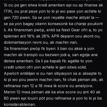
Si ou pa gen istwa kredi ameriken epi ou ap finanse ak
ITIN, ou pral peye yon to ki pi wo pase yon achète ki
gen 720 pwen. Sa se yon reyalite mache aktyèl la —
se pa yon bagay okenn konsesonè ka chanje poukont
li. Ak finansman pwòp, enkli sa Next Gear ofri a, to yo
tipikman ant 18% ak 28% APR depann sou akont ou,
dokimantasyon revni ou, ak machin nan.
Sa finansman pwòp fè byen: li ban ou aksè a yon
machin ak transpò ou bezwen jodi a, san egzije ane
distwa ameriken. Sa li pa kapab fè: egalite to yon
credit union ofri yon achète ki gen istwa solid.
Apwòch entèlijan si ou nan sitiyasyon sa a: aksepte to
ki pi wo pou jwenn machin nan, fè chak pèman alè, ak
refinanse nan 12 a 18 mwa lè score ou amelyore.
Menm 12 mwa pèman alè ka elve score ou ant 40 ak
80 pwen epi louvri pòt pou refinanse a yon to ki pi ba
konsiderableman.