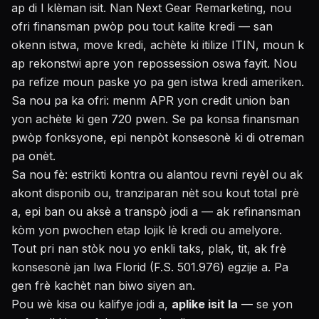
ap di l klèman isit. Nan Next Gear Remarketing, nou
ofri finansman pwòp pou tout kalite kredi — san
okenn istwa, move kredi, achète ki itilize ITIN, moun k
ap rekonstwi apre yon repossession oswa fayit. Nou
pa refize moun paske yo pa gen istwa kredi ameriken.
Sa nou pa ka ofri: menm APR yon credit union ban
yon achète ki gen 720 pwen. Se pa konsa finansman
pwòp fonksyone, epi nenpòt konsesonè ki di otreman
pa onèt.
Sa nou fè: estrikti kontra ou alantou revni reyèl ou ak
akont disponib ou, tranziparan nèt sou kout total prè
a, epi ban ou aksè a transpò jodi a — ak refinansman
kòm yon pwochen etap lojik lè kredi ou amelyore.
Tout pri nan stòk nou yo enkli taks, plak, tit, ak frè
konsesonè jan lwa Florid (F.S. 501.976) egzije a. Pa
gen frè kachèt nan biwo siyen an.
Pou wè kisa ou kalifye jodi a,
aplike isit la
— se yon