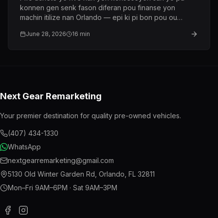
konnen gen senk fason diferan pou finanse yon
machin itilize nan Orlando — epi ki pi bon pou ou
depan sou kredi ou, revni ou, ak kote ou ye jodi a.
June 28, 2026
16
min
Next Gear Remarketing
Your premier destination for quality pre-owned vehicles.
(407) 434-1330
WhatsApp
nextgearremarketing@gmail.com
5130 Old Winter Garden Rd
,
Orlando
,
FL
32811
Mon–Fri 9AM–6PM · Sat 9AM–3PM