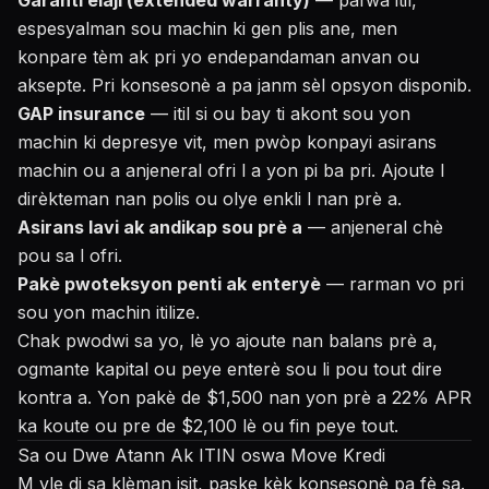
Garanti elaji (extended warranty)
— pafwa itil,
espesyalman sou machin ki gen plis ane, men
konpare tèm ak pri yo endepandaman anvan ou
aksepte. Pri konsesonè a pa janm sèl opsyon disponib.
GAP insurance
— itil si ou bay ti akont sou yon
machin ki depresye vit, men pwòp konpayi asirans
machin ou a anjeneral ofri l a yon pi ba pri. Ajoute l
dirèkteman nan polis ou olye enkli l nan prè a.
Asirans lavi ak andikap sou prè a
— anjeneral chè
pou sa l ofri.
Pakè pwoteksyon penti ak enteryè
— rarman vo pri
sou yon machin itilize.
Chak pwodwi sa yo, lè yo ajoute nan balans prè a,
ogmante kapital ou peye enterè sou li pou tout dire
kontra a. Yon pakè de $1,500 nan yon prè a 22% APR
ka koute ou pre de $2,100 lè ou fin peye tout.
Sa ou Dwe Atann Ak ITIN oswa Move Kredi
M vle di sa klèman isit, paske kèk konsesonè pa fè sa.