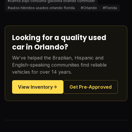
#
carros bajo consumo gasolina orlando commuter
#
autos hibridos usados orlando florida
#
Orlando
#
Florida
Looking for a quality used
car in Orlando?
We've helped the Brazilian, Hispanic and
English-speaking communities find reliable
vehicles for over 14 years.
View Inventory
Get Pre-Approved