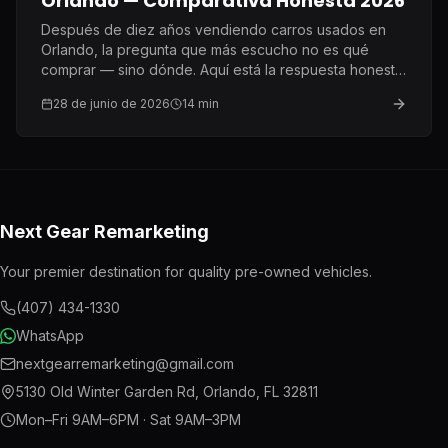
Orlando — Comparativa Honesta 2026
Después de diez años vendiendo carros usados en
Orlando, la pregunta que más escucho no es qué
comprar — sino dónde. Aquí está la respuesta honesta
que le doy a cada cliente.
28 de junio de 2026
14
min
Next Gear Remarketing
Your premier destination for quality pre-owned vehicles.
(407) 434-1330
WhatsApp
nextgearremarketing@gmail.com
5130 Old Winter Garden Rd
,
Orlando
,
FL
32811
Mon–Fri 9AM–6PM · Sat 9AM–3PM