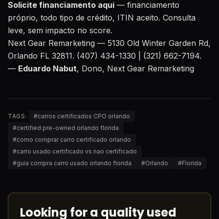
Solicite financiamento aqui
— financiamento
próprio, todo tipo de crédito, ITIN aceito. Consulta
leve, sem impacto no score.
Next Gear Remarketing — 5130 Old Winter Garden Rd,
Orlando FL 32811. (407) 434-1330 | (321) 662-7194.
—
Eduardo Nabut
, Dono, Next Gear Remarketing
TAGS:
#
carros certificados CPO orlando
#
certified pre-owned orlando florida
#
como comprar carro certificado orlando
#
carro usado certificado vs nao certificado
#
guia compra carro usado orlando florida
#
Orlando
#
Florida
Looking for a quality used