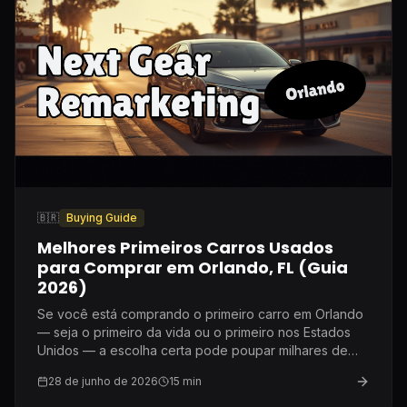
🇧🇷
Buying Guide
Melhores Primeiros Carros Usados
para Comprar em Orlando, FL (Guia
2026)
Se você está comprando o primeiro carro em Orlando
— seja o primeiro da vida ou o primeiro nos Estados
Unidos — a escolha certa pode poupar milhares de
dólares em seguro e manutenção. Aqui está o que eu
28 de junho de 2026
15
min
recomendo de verdade depois de dez anos nesse
mercado.