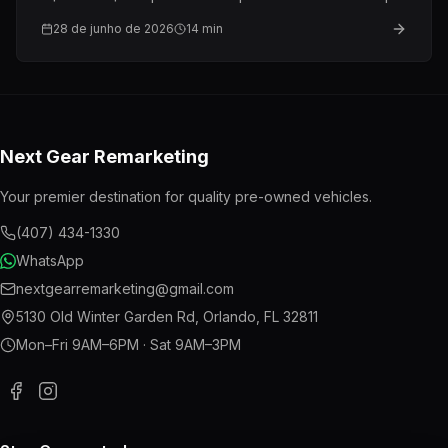
eu recomendaria à minha própria família.
28 de junho de 2026
14
min
Next Gear Remarketing
Your premier destination for quality pre-owned vehicles.
(407) 434-1330
WhatsApp
nextgearremarketing@gmail.com
5130 Old Winter Garden Rd
,
Orlando
,
FL
32811
Mon–Fri 9AM–6PM · Sat 9AM–3PM