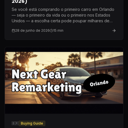
2026)
Se você está comprando o primeiro carro em Orlando
— seja o primeiro da vida ou o primeiro nos Estados
Unidos — a escolha certa pode poupar milhares de
dólares em seguro e manutenção. Aqui está o que eu
28 de junho de 2026
15
min
recomendo de verdade depois de dez anos nesse
mercado.
🇧🇷
Buying Guide