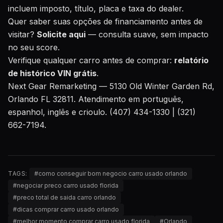
incluem imposto, título, placa e taxa do dealer.
Quer saber suas opções de financiamento antes de
visitar?
Solicite aqui
— consulta suave, sem impacto
no seu score.
Verifique qualquer carro antes de comprar:
relatório
de histórico VIN grátis
.
Next Gear Remarketing — 5130 Old Winter Garden Rd,
Orlando FL 32811. Atendimento em português,
espanhol, inglês e crioulo. (407) 434-1330 | (321)
662-7194.
TAGS:
#
como conseguir bom negocio carro usado orlando
#
negociar preco carro usado florida
#
preco total de saida carro orlando
#
dicas comprar carro usado orlando
#
melhor momento comprar carro usado florida
#
Orlando