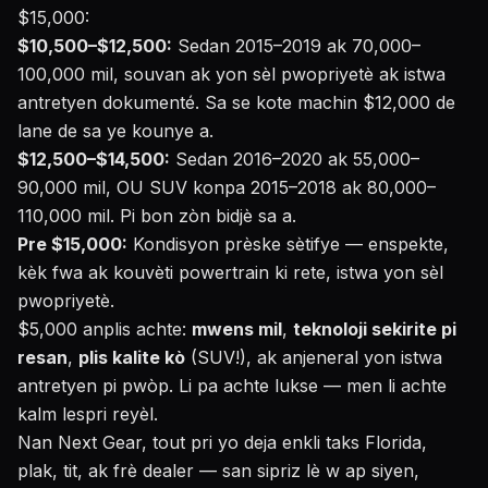
$15,000:
$10,500–$12,500:
Sedan 2015–2019 ak 70,000–
100,000 mil, souvan ak yon sèl pwopriyetè ak istwa
antretyen dokumenté. Sa se kote machin $12,000 de
lane de sa ye kounye a.
$12,500–$14,500:
Sedan 2016–2020 ak 55,000–
90,000 mil, OU SUV konpa 2015–2018 ak 80,000–
110,000 mil. Pi bon zòn bidjè sa a.
Pre $15,000:
Kondisyon prèske sètifye — enspekte,
kèk fwa ak kouvèti powertrain ki rete, istwa yon sèl
pwopriyetè.
$5,000 anplis achte:
mwens mil
,
teknoloji sekirite pi
resan
,
plis kalite kò
(SUV!), ak anjeneral yon istwa
antretyen pi pwòp. Li pa achte lukse — men li achte
kalm lespri reyèl.
Nan Next Gear, tout pri yo deja enkli taks Florida,
plak, tit, ak frè dealer — san sipriz lè w ap siyen,