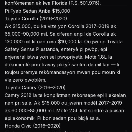
konfòmeman ak lwa Florida (F.S. 501.976).
Pi Fyab Sedan Anba $15,000
Toyota Corolla (2016–2020)
Ak $15,000, ou ka vize yon Corolla 2017–2019 ak
65,000–90,000 mil. Sa diferan anpil de Corolla ak
130,000 mil ki nan nivo $10,000 la. Ou jwenn Toyota
Safety Sense P estanda, enteryè pi pwòp, epi
anjeneral istwa yon sèl pwopriyetè. Motè 1.8L la
dokumenté pou travay plizyè santèn de mil km — li
toujou premye rekòmandasyon mwen pou moun ki
vle zero pwoblèm.
Toyota Camry (2016–2020)
Camry 2018 la te konplètman rekonsepe epi li ekselan
nan pri sa a. Ak $15,000 ou jwenn modèl 2017–2019
ak 60,000–85,000 mil. Motè 2.5L kat silindre a puisan
epi ekonomik. Pi bon sedan pou bidjè sa a.
Honda Civic (2016–2020)