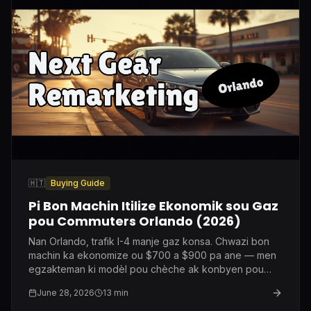
🇭🇹
Buying Guide
Pi Bon Machin Itilize Ekonomik sou Gaz
pou Commuters Orlando (2026)
Nan Orlando, trafik I-4 manje gaz konsa. Chwazi bon
machin ka ekonomize ou $700 a $900 pa ane — men
egzakteman ki modèl pou chèche ak konbyen pou
peye.
June 28, 2026
13
min