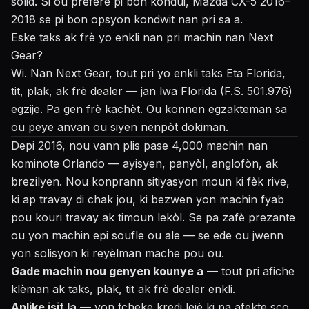
solid. Si ou prefere pi bon kondui, Mazda CX-5 2016–
2018 se pi bon opsyon kondwit nan pri sa a.
Eske taks ak frè yo enkli nan pri machin nan Next
Gear?
Wi. Nan Next Gear, tout pri yo enkli taks Eta Florida,
tit, plak, ak frè dealer — jan lwa Florida (F.S. 501.976)
egzije. Pa gen frè kachèt. Ou konnen egzakteman sa
ou peye anvan ou siyen nenpòt dokiman.
Depi 2016, nou vann plis pase 4,000 machin nan
kominote Orlando — ayisyen, panyòl, anglofòn, ak
brezilyen. Nou konprann sitiyasyon moun ki fèk rive,
ki ap travay di chak jou, ki bezwen yon machin fyab
pou kouri travay ak timoun lekòl. Se pa zafè prezante
ou yon machin epi soufle ou ale — se ede ou jwenn
yon solisyon ki reyèlman mache pou ou.
Gade machin nou genyen kounye a
— tout pri afiche
klèman ak taks, plak, tit ak frè dealer enkli.
Aplike isit la
— yon tcheke kredi lejè ki pa afekte sco