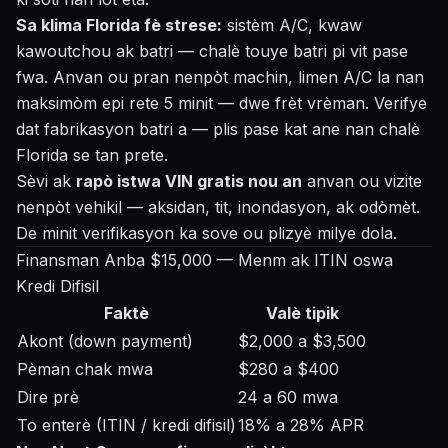
Sa klima Florida fè strese:
sistèm A/C, kwaw
kawoutchou ak batri — chalè touye batri pi vit pase
fwa. Anvan ou pran nenpòt machin, limen A/C la nan
maksimòm epi rete 5 minit — dwe frèt vrèman. Verifye
dat fabrikasyon batri a — plis pase kat ane nan chalè
Florida se tan prete.
Sèvi ak
rapò istwa VIN gratis nou an
anvan ou vizite
nenpòt vehikil — aksidan, tit, inondasyon, ak odòmèt.
De minit verifikasyon ka sove ou plizyè milye dola.
Finansman Anba $15,000 — Menm ak ITIN oswa
Kredi Difisil
Faktè
Valè tipik
Akont (down payment)
$2,000 a $3,500
Pèman chak mwa
$280 a $400
Dire prè
24 a 60 mwa
To enterè (ITIN / kredi difisil)
18% a 28% APR