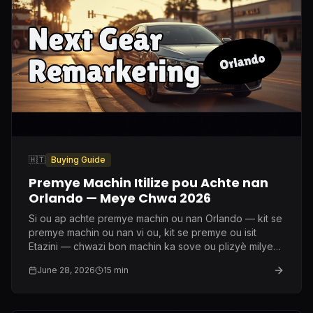
🇭🇹
Buying Guide
Premye Machin Itilize pou Achte nan
Orlando — Meye Chwa 2026
Si ou ap achte premye machin ou nan Orlando — kit se
premye machin ou nan vi ou, kit se premye ou isit
Etazini — chwazi bon machin ka sove ou plizyè milye
dola nan asirans ak antretyen. Men sa mwen
June 28, 2026
15
min
rekòmande vre apre dis lane nan metye sa a.