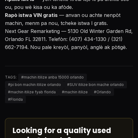
ou, pou wè kisa ou ka afòde.
Rapò istwa VIN gratis
— anvan ou achte nenpòt
machin, menm pa nou, tcheke istwa l gratis.
Next Gear Remarketing — 5130 Old Winter Garden Rd,
Orlando FL 32811. Telefòn: (407) 434-1330 / (321)
662-7194. Nou pale kreyòl, panyòl, anglè ak pòtigè.
TAGS:
#
machin itilize anba 15000 orlando
#
pi bon machin itilize orlando
#
SUV itilize bon mache orlando
#
machin itilize fyab florida
#
machin itilize
#
Orlando
#
Florida
Looking for a quality used