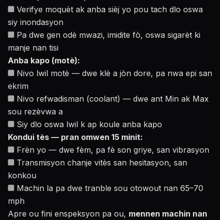
Verifye moquèt ak anba sièj yo pou tach dlo oswa
siy inondasyon
Pa dwe gen odè mwazi, imidite fò, oswa sigarèt ki
manje nan tisi
Anba kapo (motè):
Nivo lwil motè — dwe klè a jòn dore, pa nwa epi san
ekrim
Nivo refwadisman (coolant) — dwe ant Min ak Max
sou rezèvwa a
Siy dlo oswa lwil k ap koule anba kapo
Kondui tès — pran omwen 15 minit:
Frèn yo — dwe fèm, pa fè son griye, san vibrasyon
Transmisyon chanje vitès san hesitasyon, san
konkou
Machin la pa dwe tranble sou otowout nan 65–70
mph
Apre ou fini enspeksyon pa ou,
mennen machin nan