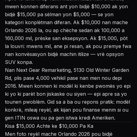
mwen konnen diferans ant yon bidjè $10,000 ak yon
bidjè $15,000 pa sèlman yon $5,000 — se yon
kategori konplètman diferan. Ak $10,000 nan mache
Orlando 2026 la, ou ap chèche sedan ak 100,000 a
160,000 mil, prèske san eksepsyon. Ak $15,000, pòt
la louvri: mwens mil, ane pi resan, ak pou premye fwa
nan konvèsasyon bidjè machin itilize — vrè opsyon
SUV konpa.
Nan Next Gear Remarketing, 5130 Old Winter Garden
Rd, plis pase 4,000 vehikil pase nan men nou depi
2016. Mwen konnen ki modèl ki kenbe pwomès yo epi
ki yo ki parèt bon jiskaske ou siyen — epi apre sa yo
tounen pwoblèm. Gid sa a ba ou repons pratik: modèl
konkrè, mileaj reyèl, ak kijan pou finanse menm si ou
gen ITIN oswa ou pa gen istwa kredi Ameriken.
Kisa $15,000 Achte ke $10,000 Pa Ka
Men foto reyèl mache Orlando 2026 pou bidjè