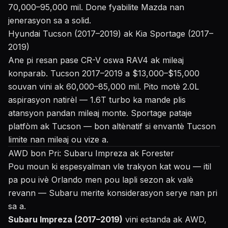
70,000–95,000 mil. Done fyabilite Mazda nan
jenerasyon sa a solid.
Hyundai Tucson (2017–2019) ak Kia Sportage (2017–
2019)
Ane pi resan pase CR-V oswa RAV4 ak mileaj
konparab. Tucson 2017–2019 a $13,000–$15,000
souvan vini ak 60,000–85,000 mil. Pito motè 2.0L
aspirasyon natirèl — 1.6T turbo ka mande plis
atansyon pandan mileaj monte. Sportage pataje
platfòm ak Tucson — bon altènatif si envantè Tucson
limite nan mileaj ou vize a.
AWD bon Pri: Subaru Impreza ak Forester
Pou moun ki espesyalman vle trakyon kat wou — itil
pa pou ivè Orlando men pou lapli sezon ak valè
revann — Subaru merite konsiderasyon serye nan pri
sa a.
Subaru Impreza (2017–2019)
vini estanda ak AWD,