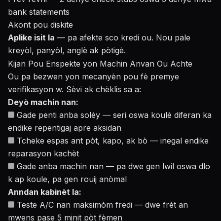
bank statements
Akont pou diskite
Aplike isit la
— pa afekte sco kredi ou. Nou pale
kreyòl, panyòl, anglè ak pòtigè.
Kijan Pou Enspekte yon Machin Anvan Ou Achte
Ou pa bezwen yon mecanyèn pou fè premye
verifikasyon w. Sèvi ak chèklis sa a:
Deyò machin nan:
Gade penti anba solèy — seri oswa koulè diferan ka
endike repentigaj apre aksidan
Tcheke espas ant pòt, kapo, ak bò — inegal endike
reparasyon kachèt
Gade anba machin nan — pa dwe gen lwil oswa dlo
k ap koule, pa gen rouij anòmal
Anndan kabinèt la:
Teste A/C nan maksimòm fredi — dwe frèt an
mwens pase 5 minit pòt fèmen