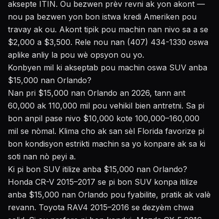
aksepte ITIN. Ou bezwen prèv revni ak yon akont —
nou pa bezwen yon bon istwa kredi Ameriken pou
travay ak ou. Akont tipik pou machin nan nivo sa a se
$2,000 a $3,500. Rele nou nan (407) 434-1330 oswa
aplike anliy la pou wè opsyon ou yo.
Konbyen mil ki akseptab pou machin oswa SUV anba
$15,000 nan Orlando?
Nan pri $15,000 nan Orlando an 2026, tann ant
60,000 ak 110,000 mil pou vehikil bien antretni. Sa pi
bon anpil pase nivo $10,000 kote 100,000–160,000
mil se nòmal. Klima cho ak san sèl Florida favorize pi
bon kondisyon estrikti machin sa yo konpare ak sa ki
soti nan nò peyi a.
Ki pi bon SUV itilize anba $15,000 nan Orlando?
Honda CR-V 2015–2017 se pi bon SUV konpa itilize
anba $15,000 nan Orlando pou fyabilite, pratik ak valè
revann. Toyota RAV4 2015–2016 se dezyèm chwa