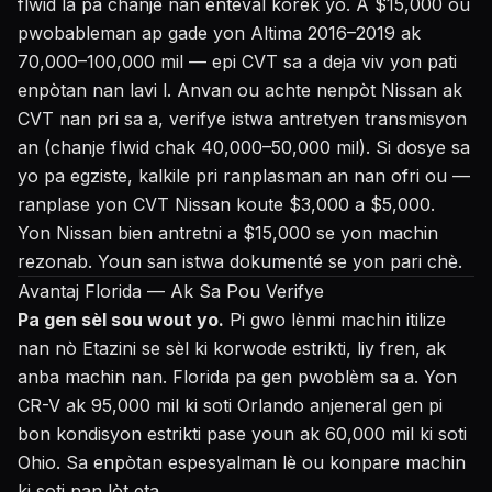
flwid la pa chanje nan entèval kòrèk yo. A $15,000 ou
pwobableman ap gade yon Altima 2016–2019 ak
70,000–100,000 mil — epi CVT sa a deja viv yon pati
enpòtan nan lavi l. Anvan ou achte nenpòt Nissan ak
CVT nan pri sa a, verifye istwa antretyen transmisyon
an (chanje flwid chak 40,000–50,000 mil). Si dosye sa
yo pa egziste, kalkile pri ranplasman an nan ofri ou —
ranplase yon CVT Nissan koute $3,000 a $5,000.
Yon Nissan bien antretni a $15,000 se yon machin
rezonab. Youn san istwa dokumenté se yon pari chè.
Avantaj Florida — Ak Sa Pou Verifye
Pa gen sèl sou wout yo.
Pi gwo lènmi machin itilize
nan nò Etazini se sèl ki korwode estrikti, liy fren, ak
anba machin nan. Florida pa gen pwoblèm sa a. Yon
CR-V ak 95,000 mil ki soti Orlando anjeneral gen pi
bon kondisyon estrikti pase youn ak 60,000 mil ki soti
Ohio. Sa enpòtan espesyalman lè ou konpare machin
ki soti nan lòt eta.