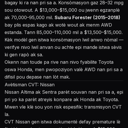
bagay ki ra nan pri sa a. Konsòmasyon gaz 28–32 mpg
sou otowout. A $13,000–$15,000 ou jwenn egzanplè
ak 70,000–95,000 mil.
Subaru Forester (2015–2018)
bay plis espas kago ak wotè wout ak menm AWD
estanda. Tann 85,000–110,000 mil a $13,500–$15,000.
Kèk modèl gen istwa konsòmasyon lwil anwo nòmal —
verifye nivo lwil anvan ou achte epi mande istwa sèvis
ki gen rapò ak sa.
Okenn nan toude pa rive nan nivo fyabilite Toyota
oswa Honda, men pwopoziyon valè AWD nan pri sa a
difisil pou depase nan lòt mak.
Avètisman CVT: Nissan
Nissan Altima ak Sentra parèt souvan nan pri sa a, epi
pri yo ka parèt atreyis konpare ak Honda ak Toyota.
Mwen vle klè sou yon risk espesifik: transmisyon CVT
la.
CVT Nissan gen istwa dokumenté defay premature lè