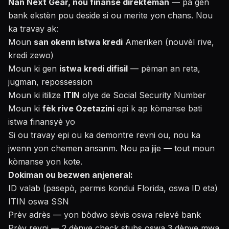
Nan Next Gear, nou finanse dirèkteman
— pa gen
bank ekstèn pou deside si ou merite yon chans. Nou
ka travay ak:
Moun
san okenn istwa kredi
Ameriken (nouvèl rive,
kredi zewo)
Moun ki gen
istwa kredi difisil
— pèman an reta,
jugman, repossession
Moun ki itilize
ITIN
olye de Social Security Number
Moun ki
fèk rive Ozetazini
epi k ap kòmanse bati
istwa finansyè yo
Si ou travay epi ou ka demontre revni ou, nou ka
jwenn yon chemen ansanm. Nou pa jije — tout moun
kòmanse yon kote.
Dokiman ou bezwen anjeneral:
ID valab (pasepò, permis kondui Florida, oswa ID eta)
ITIN oswa SSN
Prèv adrès — yon bòdwo sèvis oswa relevé bank
Prèv revni — 2 dènye check stubs oswa 3 dènye mwa