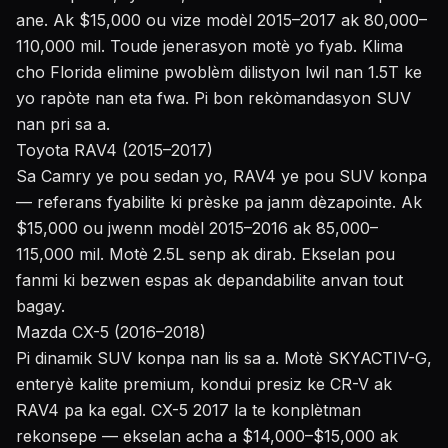
ane. Ak $15,000 ou vize modèl 2015–2017 ak 80,000–
110,000 mil. Toude jenerasyon motè yo fyab. Klima
cho Florida elimine pwoblèm dilistyon lwil nan 1.5T ke
yo rapòte nan eta fwa. Pi bon rekòmandasyon SUV
nan pri sa a.
Toyota RAV4 (2015–2017)
Sa Camry ye pou sedan yo, RAV4 ye pou SUV konpa
— referans fyabilite ki prèske pa janm dèzapointe. Ak
$15,000 ou jwenn modèl 2015–2016 ak 85,000–
115,000 mil. Motè 2.5L senp ak dirab. Ekselan pou
fanmi ki bezwen espas ak depandabilite anvan tout
bagay.
Mazda CX-5 (2016–2018)
Pi dinamik SUV konpa nan lis sa a. Motè SKYACTIV-G,
enteryè kalite premium, kondui presiz ke CR-V ak
RAV4 pa ka egal. CX-5 2017 la te konplètman
rekonsepe — ekselan acha a $14,000–$15,000 ak