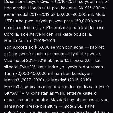
Dizièm jenerasyon Civic la (2016–2021) se youn nan pi
bon machin Honda te fè pou kèk ane. Ak $15,000 ou
jwenn modèl 2017–2019 ak 60,000–90,000 mil. Motè
1.5T turbo pwove fyab pi lwen pase 160,000 km ak
chanjman lwil regilye. Plis amizman pou kondui pase
Corolla, ak enteryè ki gen plis kalite pou pri a.
Honda Accord (2016–2019)
Yon Accord ak $15,000 se yon bon acha — kabinèt
prèske gwosè machin premium ak fyabilite pwove.
Vize modèl 2017–2018 ak motè 1.5T oswa 2.0T kat
silindre. Evite V6; kat silindre yo vyeyis pi douseman.
Tann 70,000–100,000 mil nan bon kondisyon.
Mazda3 (2017–2020) ak Mazda6 (2016–2019)
Mazda3 a se pi amizman pou kondui nan lis sa a. Motè
SKYACTIV-G konsistan ak fyab, enteryè kalite ki
depase sa pri a montre. Mazda6 bay plis espas ak yon
sansasyon prèske premium — motè 2.5L, kalite
enteryè pre-nivo Ewopeyen, fyabilite Mazda solid. Bon