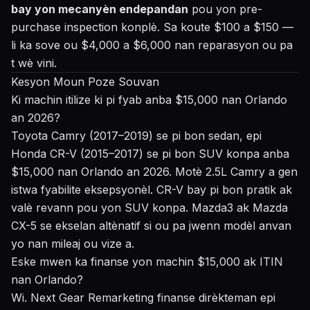
bay yon mecanyèn endepandan
pou yon pre-
purchase inspection konplè. Sa koute $100 a $150 —
li ka sove ou $4,000 a $6,000 nan reparasyon ou pa
t wè vini.
Kesyon Moun Poze Souvan
Ki machin itilize ki pi fyab anba $15,000 nan Orlando
an 2026?
Toyota Camry (2017–2019) se pi bon sedan, epi
Honda CR-V (2015–2017) se pi bon SUV konpa anba
$15,000 nan Orlando an 2026. Motè 2.5L Camry a gen
istwa fyabilite eksepsyonèl. CR-V bay pi bon pratik ak
valè revann pou yon SUV konpa. Mazda3 ak Mazda
CX-5 se ekselan altènatif si ou pa jwenn modèl anvan
yo nan mileaj ou vize a.
Eske mwen ka finanse yon machin $15,000 ak ITIN
nan Orlando?
Wi. Next Gear Remarketing finanse dirèkteman epi