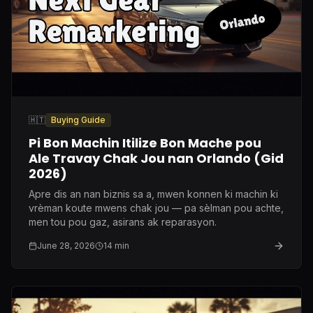
🇭🇹
Buying Guide
Pi Bon Machin Itilize Bon Mache pou
Ale Travay Chak Jou nan Orlando (Gid
2026)
Apre dis an nan biznis sa a, mwen konnen ki machin ki
vrèman koute mwens chak jou — pa sèlman pou achte,
men tou pou gaz, asirans ak reparasyon.
June 28, 2026
14
min