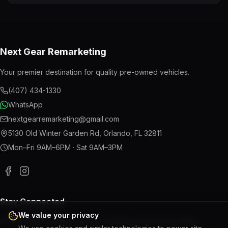
Next Gear Remarketing
Your premier destination for quality pre-owned vehicles.
(407) 434-1330
WhatsApp
nextgearremarketing@gmail.com
5130 Old Winter Garden Rd
,
Orlando
,
FL
32811
Mon–Fri 9AM–6PM · Sat 9AM–3PM
Stay Connected
We value your privacy
Get the latest updates on new inventory and special offers.