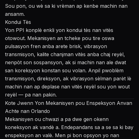
Sou pon, ou wè sa ki vrèman ap kenbe machin nan
ansanm.
Kondui Tès
Yon PPI konplè enkli yon kondui tès nan vitès
otowout. Mekanisyen an tcheke pou tire oswa
pulsasyon fren anba arete brisk, vibrasyon
transmisyon, kalite chanjman vitès anba chaj reyèl,
nenpòt son sospansyon, ak si machin nan ale dwat
san koreksyon konstan sou volan. Anpil pwoblèm
transmisyon, direksyon, ak vibrasyon sèlman parèt lè
machin nan ap deplase nan vitès reyèl sou yon wout
reyèl — pa nan pakin.
Kote Jwenn Yon Mekanisyen pou Enspeksyon Anvan
Achte nan Orlando
Mekanisyen ou chwazi a pa dwe gen okenn
koneksyon ak vandè a. Endepandans sa a se sa ki bay
enspeksyon an valè. Men pi bon opsyon yo nan