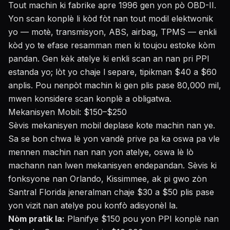
Tout machin ki fabrike apre 1996 gen yon pò OBD-II.
Yon scan konplè li kòd fòt nan tout modil elektwonik
yo — motè, transmisyon, ABS, airbag, TPMS — enkli
kòd yo te efase resamman men ki toujou estoke kòm
pandan. Gen kèk atelye ki enkli scan an nan pri PPI
estanda yo; lòt yo chaje l separe, tipikman $40 a $60
anplis. Pou nenpòt machin ki gen plis pase 80,000 mil,
mwen konsidere scan konplè a obligatwa.
Mekanisyen Mobil: $150–$250
Sèvis mekanisyen mobil deplase kote machin nan ye.
Sa se bon chwa lè yon vandè prive pa ka oswa pa vle
mennen machin nan nan yon atelye, oswa lè lò
machann nan lwen mekanisyen endepandan. Sèvis ki
fonksyone nan Orlando, Kissimmee, ak pi gwo zòn
Santral Florida jeneralman chaje $30 a $50 plis pase
yon vizit nan atelye pou konfò adisyonèl la.
Nòm pratik la:
Planifye $150 pou yon PPI konplè nan