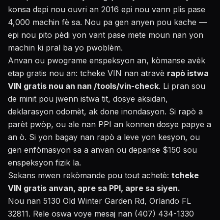
konsa depi nou ouvri an 2016 epi nou vann plis pase
4,000 machin fè sa. Nou pa gen anyen pou kache —
epi nou pito pèdi yon vant pase mete moun nan yon
machin ki pral ba yo pwoblèm.
Anvan ou pwograme enspeksyon an, kòmanse avèk
etap gratis nou an: tcheke VIN nan atravè
rapò istwa
VIN gratis nou an nan /tools/vin-check
. Li pran sou
de minit pou jwenn istwa tit, dosye aksidan,
deklarasyon odomèt, ak done inondasyon. Si rapò a
parèt pwòp, ou ale nan PPI an konnen dosye papye a
an ò. Si yon bagay nan rapò a leve yon kesyon, ou
gen enfòmasyon sa a anvan ou depanse $150 sou
enspeksyon fizik la.
Sekans mwen rekòmande pou tout achetè:
tcheke
VIN gratis anvan, apre sa PPI, apre sa siyen.
Nou nan 5130 Old Winter Garden Rd, Orlando FL
32811. Rele oswa voye mesaj nan (407) 434-1330