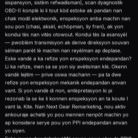
sispansyon, sistèm refwadisman), scan dyagnostik
OBD-II konplè ki li tout kòd estoke ak pandan nan
chak modil elektwonik, enspeksyon anba machin nan
sou pon (chasi, aksèl, echòpman, liy fren), ak yon
kondui tès nan vitès otowout. Kondui tès la esansyèl
— pwoblèm transmisyon ak derive direksyon souvan
sèlman parèt lè machin nan reyèlman ap deplase.
Eske vandè a ka refize yon enspeksyon endepandan?
Li ka refize, men sa se yon siy avètisman klè. Okenn
vandè lejitim — prive oswa machann — pa ta dwe
refize yon enspeksyon mekanik endepandan anvan
vant. Si yon vandè di non, entèpretasyon ki pi
rezonab la se ke li konnen enspeksyon an ta koute l
vant la. Kite. Nan Next Gear Remarketing, nou aktiv
ankouraje achetè yo pou mennen nenpòt machin yo
ap konsidere serye pou yon PPI endepandan anvan
yo siyen.