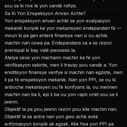
sou sa ki rive lè yon vandè refize.
Sa Ki Yon Enspeksyon Anvan Achte?
Yon enspeksyon anvan achte se yon evalyasyon
mekanik konplè ke yon mekanisyen endepandan fè —
moun ki pa gen enterè finansye nan si ou achte
machin nan oswa pa. Endepandans sa a se rezon
prensipal ki bay valè pwosesis la.
Atelye sèvis yon machann machin ka fè yon
vèrifikasyon sekirite, men li travay pou vandè a. Yon
enstitisyon finansye verifye si machin nan egziste, men
li pa fè enspeksyon mekanik. Nan yon PPI, se ou ki
anboche mekanisyen ou fè konfyans la, ou mennen
machin nan ba li, epi li ba ou yon rapò onèt sou sa li
jwenn.
Objektif la pa pou jwenn rezon pou kite machin nan.
Objektif la se antre nan yon gwo achè avèk
enfòmasyon konplè ak egzak. Kèk fwa yon PPI pa