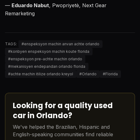
—
Eduardo Nabut
, Pwopriyetè, Next Gear
Remarketing
TAGS:
#
enspeksyon machin anvan achte orlando
#
konbyen enspeksyon machin koute florida
#
enspeksyon pre-achte machin orlando
#
mekanisyen endepandan orlando florida
#
achte machin itilize orlando kreyol
#
Orlando
#
Florida
Looking for a quality used
car in Orlando?
We've helped the Brazilian, Hispanic and
English-speaking communities find reliable