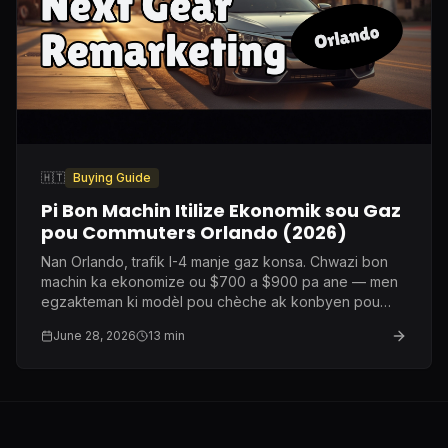
🇭🇹
Buying Guide
Pi Bon Machin Itilize Ekonomik sou Gaz
pou Commuters Orlando (2026)
Nan Orlando, trafik I-4 manje gaz konsa. Chwazi bon
machin ka ekonomize ou $700 a $900 pa ane — men
egzakteman ki modèl pou chèche ak konbyen pou
peye.
June 28, 2026
13
min