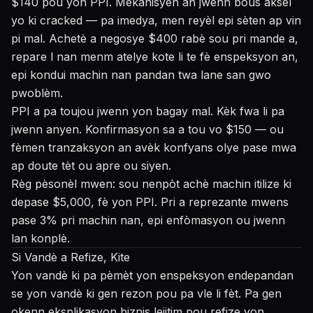
$140 pou yon PPI. Mekanisyen an jwenn bous aksèl
yo ki cracked — pa imedya, men reyèl epi sèten ap vin
pi mal. Achetè a negosye $400 rabè sou pri mande a,
repare l nan menm atelye kote li te fè enspeksyon an,
epi kondui machin nan pandan twa lane san gwo
pwoblèm.
PPI a pa toujou jwenn yon bagay mal. Kèk fwa li pa
jwenn anyen. Konfirmasyon sa a tou vo $150 — ou
fèmen tranzaksyon an avèk konfyans olye pase mwa
ap doute tèt ou apre ou siyen.
Règ pèsonèl mwen: sou nenpòt achè machin itilize ki
depase $5,000, fè yon PPI. Pri a reprezante mwens
pase 3% pri machin nan, epi enfòmasyon ou jwenn
lan konplè.
Si Vandè a Refize, Kite
Yon vandè ki pa pèmèt yon enspeksyon endepandan
se yon vandè ki gen rezon pou pa vle li fèt. Pa gen
okenn eksplikasyon biznis lejitim pou refize yon