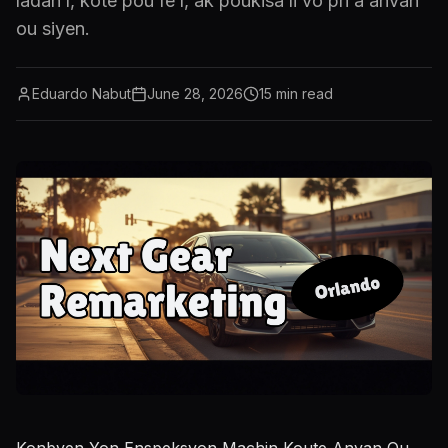
ladan l, kote pou fè l, ak poukisa li vo pri a anvan
ou siyen.
Eduardo Nabut
June 28, 2026
15
min read