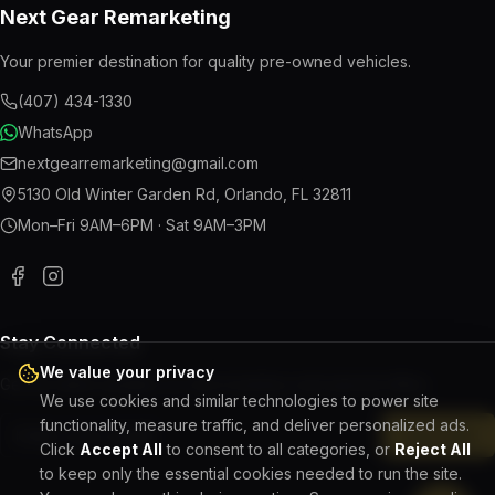
Next Gear Remarketing
Your premier destination for quality pre-owned vehicles.
(407) 434-1330
WhatsApp
nextgearremarketing@gmail.com
5130 Old Winter Garden Rd
,
Orlando
,
FL
32811
Mon–Fri 9AM–6PM · Sat 9AM–3PM
Stay Connected
We value your privacy
Get the latest updates on new inventory and special offers.
We use cookies and similar technologies to power site
functionality, measure traffic, and deliver personalized ads.
Subscribe
Click
Accept All
to consent to all categories, or
Reject All
to keep only the essential cookies needed to run the site.