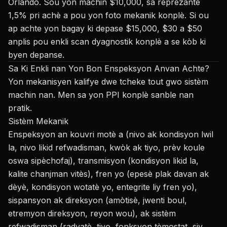
Orlando. Sou yon machin $10,000, sa reprezante
1,5% pri achè a pou yon foto mekanik konplè. Si ou
ap achte yon bagay ki depase $15,000, $30 a $50
anplis pou enkli scan dyagnostik konplè a se kòb ki
byen depanse.
Sa Ki Enkli nan Yon Bon Enspeksyon Anvan Achte?
Yon mekanisyen kalifye dwe tcheke tout gwo sistèm
machin nan. Men sa yon PPI konplè sanble nan
pratik.
Sistèm Mekanik
Enspeksyon an kouvri motè a (nivo ak kondisyon lwil
la, nivo likid refwadisman, kwòk ak tiyo, prèv koule
oswa sipèchofaj), transmisyon (kondisyon likid la,
kalite chanjman vitès), fren yo (epesè plak davan ak
dèyè, kondisyon wotatè yo, entegrite liy fren yo),
sispansyon ak direksyon (amòtisè, jwenti boul,
etremyon direksyon, reyon wou), ak sistèm
refwadisman (radyatè, tiyo, fonksyon tèmostat, siy