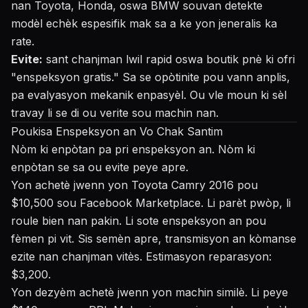
nan Toyota, Honda, oswa BMW souvan detekte
modèl echèk espesifik mak sa a ke yon jeneralis ka
rate.
Evite:
sant chanjman lwil rapid oswa boutik pnè ki ofri
"enspeksyon gratis." Sa se opòtinite pou vann anplis,
pa evalyasyon mekanik enpasyèl. Ou vle moun ki sèl
travay li se di ou verite sou machin nan.
Poukisa Enspeksyon an Vo Chak Santim
Nòm ki enpòtan pa pri enspeksyon an. Nòm ki
enpòtan se sa ou evite peye apre.
Yon achetè jwenn yon Toyota Camry 2016 pou
$10,500 sou Facebook Marketplace. Li parèt pwòp, li
roule bien nan pakin. Li sote enspeksyon an pou
fèmen pi vit. Sis semèn apre, transmisyon an kòmanse
ezite nan chanjman vitès. Estimasyon reparasyon:
$3,200.
Yon dezyèm achetè jwenn yon machin similè. Li peye