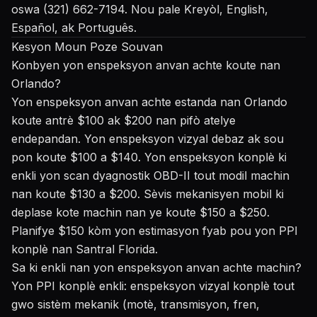
oswa (321) 662-7194. Nou pale Kreyòl, English,
Español, ak Português.
Kesyon Moun Poze Souvan
Konbyen yon enspeksyon anvan achte koute nan
Orlando?
Yon enspeksyon anvan achte estanda nan Orlando
koute antrè $100 ak $200 nan pifò atelye
endepandan. Yon enspeksyon vizyal debaz ak sou
pon koute $100 a $140. Yon enspeksyon konplè ki
enkli yon scan dyagnostik OBD-II tout modil machin
nan koute $130 a $200. Sèvis mekanisyen mobil ki
deplase kote machin nan ye koute $150 a $250.
Planifye $150 kòm yon estimasyon fyab pou yon PPI
konplè nan Santral Florida.
Sa ki enkli nan yon enspeksyon anvan achte machin?
Yon PPI konplè enkli: enspeksyon vizyal konplè tout
gwo sistèm mekanik (motè, transmisyon, fren,