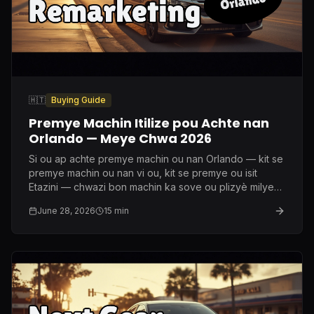
🇭🇹
Buying Guide
Premye Machin Itilize pou Achte nan
Orlando — Meye Chwa 2026
Si ou ap achte premye machin ou nan Orlando — kit se
premye machin ou nan vi ou, kit se premye ou isit
Etazini — chwazi bon machin ka sove ou plizyè milye
dola nan asirans ak antretyen. Men sa mwen
June 28, 2026
15
min
rekòmande vre apre dis lane nan metye sa a.