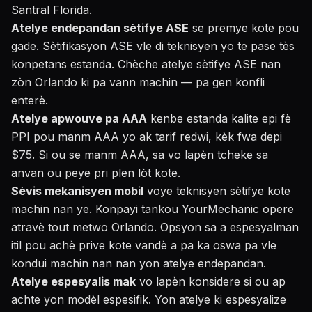
Santral Florida.
Atelye endepandan sètifye ASE
se premye kote pou
gade. Sètifikasyon ASE vle di teknisyen yo te pase tès
konpetans estanda. Chèche atelye sètifye ASE nan
zòn Orlando ki pa vann machin — pa gen konfli
enterè.
Atelye apwouve pa AAA
kenbe estanda kalite epi fè
PPI pou manm AAA yo ak tarif redwi, kèk fwa depi
$75. Si ou se manm AAA, sa vo lapèn tcheke sa
anvan ou peye pri plen lòt kote.
Sèvis mekanisyen mobil
voye teknisyen sètifye kote
machin nan ye. Konpayi tankou YourMechanic opere
atravè tout metwo Orlando. Opsyon sa a espesyalman
itil pou achè prive kote vandè a pa ka oswa pa vle
kondui machin nan nan yon atelye endepandan.
Atelye espesyalis mak
vo lapèn konsidere si ou ap
achte yon modèl espesifik. Yon atelye ki espesyalize