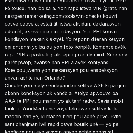
Eske mwen dwe tcheke VIN anvan oswa olye de PPI?
Fè toude, nan lòd sa a. Yon rapò istwa VIN (gratis nan
nextgearremarketing.com/tools/vin-check) kouvri
dosye papye a: estati tit, istwa aksidan, deklarasyon
odomèt, ak evènman inondasyon. Yon PPI kouvri
kondisyon mekanik aktyèl. Yo reponn diferan kesyon
epi ansanm yo ba ou yon foto konplè. Kòmanse avèk
rapò VIN a paske li gratis epi li pran de minit. Si rapò a
parèt pwòp, avanse nan PPI a avèk konfyans.
Kote pou jwenn yon mekanisyen pou enspeksyon
anvan achte nan Orlando?
Chèche yon atelye endepandan sètifye ASE ki pa gen
okenn koneksyon ak vandè a. Atelye apwouve pa
AAA fè PPI pou manm yo ak tarif redwi. Sèvis mobil
tankou YourMechanic voye teknisyen sètifye kote
machin nan ye, ki mache bien pou achè prive. Evite
sant chanjman lwil rapid oswa boutik pnè — yo pa
konfigire pou evalyasyon anvan achte enpasyèl.