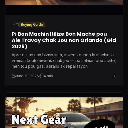
🇭🇹
Buying Guide
Pi Bon Machin Itilize Bon Mache pou
Ale Travay Chak Jou nan Orlando (Gid
2026)
Apre dis an nan biznis sa a, mwen konnen ki machin ki
vrèman koute mwens chak jou — pa sèlman pou achte,
men tou pou gaz, asirans ak reparasyon.
June 28, 2026
14
min