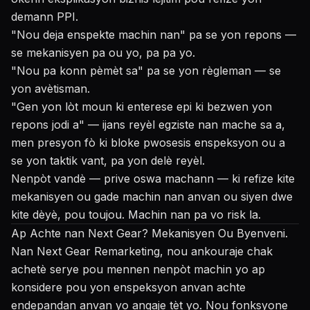
demann PPI.
"Nou deja enspekte machin nan" pa se yon repons —
se mekanisyen pa ou yo, pa pa yo.
"Nou pa konn pèmèt sa" pa se yon règleman — se
yon avètisman.
"Gen yon lòt moun ki enterese epi ki bezwen yon
repons jodi a" — ijans reyèl egziste nan mache sa a,
men presyon fò ki bloke pwosesis enspeksyon ou a
se yon taktik vant, pa yon delè reyèl.
Nenpòt vandè — prive oswa machann — ki refize kite
mekanisyen ou gade machin nan anvan ou siyen dwe
kite dèyè, pou toujou. Machin nan pa vo risk la.
Ap Achte nan Next Gear? Mekanisyen Ou Byenveni.
Nan Next Gear Remarketing, nou ankouraje chak
achetè serye pou mennen nenpòt machin yo ap
konsidere pou yon enspeksyon anvan achte
endepandan anvan yo angaje tèt yo. Nou fonksyone