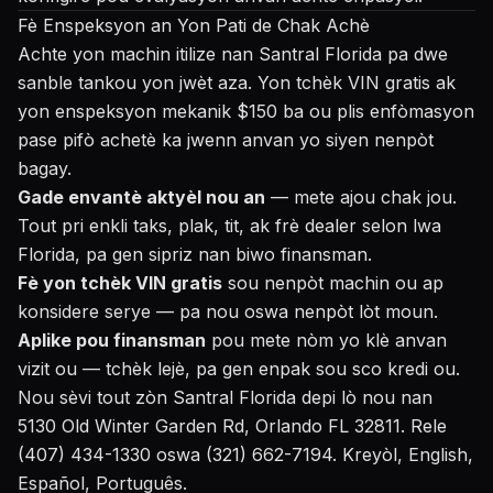
Fè Enspeksyon an Yon Pati de Chak Achè
Achte yon machin itilize nan Santral Florida pa dwe
sanble tankou yon jwèt aza. Yon tchèk VIN gratis ak
yon enspeksyon mekanik $150 ba ou plis enfòmasyon
pase pifò achetè ka jwenn anvan yo siyen nenpòt
bagay.
Gade envantè aktyèl nou an
— mete ajou chak jou.
Tout pri enkli taks, plak, tit, ak frè dealer selon lwa
Florida, pa gen sipriz nan biwo finansman.
Fè yon tchèk VIN gratis
sou nenpòt machin ou ap
konsidere serye — pa nou oswa nenpòt lòt moun.
Aplike pou finansman
pou mete nòm yo klè anvan
vizit ou — tchèk lejè, pa gen enpak sou sco kredi ou.
Nou sèvi tout zòn Santral Florida depi lò nou nan
5130 Old Winter Garden Rd, Orlando FL 32811. Rele
(407) 434-1330 oswa (321) 662-7194. Kreyòl, English,
Español, Português.