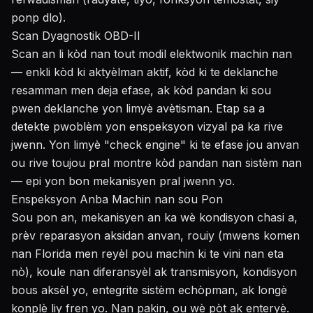
ponp dlo).
Scan Dyagnostik OBD-II
Scan an li kòd nan tout modil elektwonik machin nan
— enkli kòd ki aktyèlman aktif, kòd ki te deklanche
resamman men deja efase, ak kòd pandan ki sou
pwen deklanche yon limyè avètisman. Etap sa a
detekte pwoblèm yon enspeksyon vizyal pa ka rive
jwenn. Yon limyè "check engine" ki te efase jou anvan
ou rive toujou pral montre kòd pandan nan sistèm nan
— epi yon bon mekanisyen pral jwenn yo.
Enspeksyon Anba Machin nan sou Pon
Sou pon an, mekanisyen an ka wè kondisyon chasi a,
prèv reparasyon aksidan anvan, rouiy (mwens komen
nan Florida men reyèl pou machin ki te vini nan eta
nò), koule nan diferansyèl ak transmisyon, kondisyon
bous aksèl yo, entegrite sistèm echòpman, ak longè
konplè liy fren yo. Nan pakin, ou wè pòt ak enteryè.