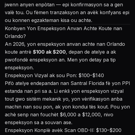
jwenn anyen enpòtan — epi konfirmasyon sa a gen
valè tou. Ou fèmen tranzaksyon an avèk konfyans epi
ou konnen egzakteman kisa ou achte.
Konbyen Yon Enspeksyon Anvan Achte Koute nan
Orlando?
An 2026, yon enspeksyon anvan achte nan Orlando
koute antrè
$100 ak $200
, depan de atelye a ak
pwofondè enspeksyon an. Men yon detay pa tip
enspeksyon.
Enspeksyon Vizyal ak sou Pon: $100–$140
Pifò atelye endepandan nan Santral Florida fè yon PPI
estanda nan pri sa a. Li enkli yon enspeksyon vizyal
tout gwo sistèm mekanik yo, yon vèrifikasyon anba
machin nan sou pon, ak yon kondui tès kout. Pou yon
achè senp nan fouchèt $6,000 a $12,000, nivo
enspeksyon sa a souvan ase.
Enspeksyon Konplè avèk Scan OBD-II: $130–$200