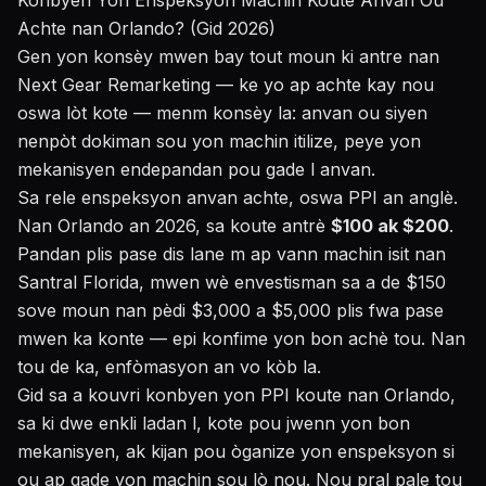
Konbyen Yon Enspeksyon Machin Koute Anvan Ou
Achte nan Orlando? (Gid 2026)
Gen yon konsèy mwen bay tout moun ki antre nan
Next Gear Remarketing — ke yo ap achte kay nou
oswa lòt kote — menm konsèy la: anvan ou siyen
nenpòt dokiman sou yon machin itilize, peye yon
mekanisyen endepandan pou gade l anvan.
Sa rele enspeksyon anvan achte, oswa PPI an anglè.
Nan Orlando an 2026, sa koute antrè
$100 ak $200
.
Pandan plis pase dis lane m ap vann machin isit nan
Santral Florida, mwen wè envestisman sa a de $150
sove moun nan pèdi $3,000 a $5,000 plis fwa pase
mwen ka konte — epi konfime yon bon achè tou. Nan
tou de ka, enfòmasyon an vo kòb la.
Gid sa a kouvri konbyen yon PPI koute nan Orlando,
sa ki dwe enkli ladan l, kote pou jwenn yon bon
mekanisyen, ak kijan pou òganize yon enspeksyon si
ou ap gade yon machin sou lò nou. Nou pral pale tou