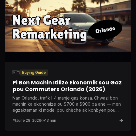
🇭🇹
Buying Guide
Pi Bon Machin Itilize Ekonomik sou Gaz
pou Commuters Orlando (2026)
Nan Orlando, trafik I-4 manje gaz konsa. Chwazi bon
machin ka ekonomize ou $700 a $900 pa ane — men
egzakteman ki modèl pou chèche ak konbyen pou
peye.
June 28, 2026
13
min