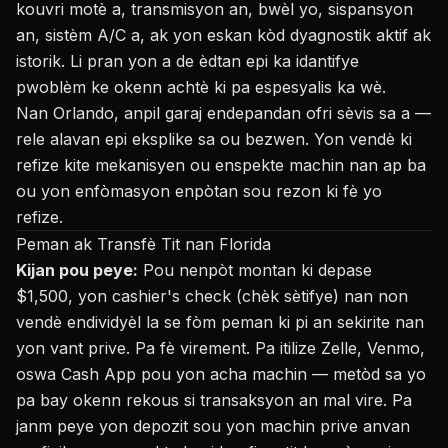
kouvri motè a, transmisyon an, bwèl yo, sispansyon
an, sistèm A/C a, ak yon eskan kòd dyagnostik aktif ak
istorik. Li pran yon a de èdtan epi ka idantifye
pwoblèm ke okenn achtè ki pa espesyalis ka wè.
Nan Orlando, anpil garaj endepandan ofri sèvis sa a —
rele alavan epi eksplike sa ou bezwen. Yon vendè ki
refize kite mekanisyen ou enspekte machin nan ap ba
ou yon enfòmasyon enpòtan sou rezon ki fè yo
refize.
Peman ak Transfè Tit nan Florida
Kijan pou peye:
Pou nenpòt montan ki depase
$1,500, yon cashier's check (chèk sètifye) nan non
vendè endividyèl la se fòm peman ki pi an sekirite nan
yon vant prive. Pa fè virement. Pa itilize Zelle, Venmo,
oswa Cash App pou yon acha machin — metòd sa yo
pa bay okenn rekous si transaksyon an mal vire. Pa
janm peye yon depozit sou yon machin prive anvan