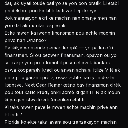
dat, ak siyati toude pati yo se yon bon pratik. Li etabli
pri deklare pou kalkil taks lavant epi kreye
dokimantasyon ekri ke machin nan chanje men nan
yon dat ak montan espesifik.
Eske mwen ka jwenn finansman pou achte machin
prive nan Orlando?
Patikilye yo mande peman konplè — yo pa ka ofri
finansman. Si ou bezwen finansman, opsyon ou yo
se: ranje yon prè otomobil pèsonèl avèk bank ou
oswa kooperativ kredi ou anvan acha a, itilize VIN ak
pri a pou garanti prè a; oswa achte nan yon dealer
lisansye. Next Gear Remarketing bay finansman dirèk
pou tout kalite kredi, enkli achtè ki gen ITIN ak moun
ki pa gen istwa kredi Ameriken etabli.
Ki taks mwen peye lè mwen achte machin prive ann
Florida?
Florida kolekte taks lavant sou tranzaksyon machin