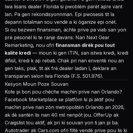
lwa lisans dealer Florida si pwoblèm parèt apre vant
lan. Pa gen rekondisyonnman. Epi pwosesis tit la
depann totalman sou vendè a ki òganize epi onèt.
Si ou bezwen finansman, achte prive pa viab san yon
prè pèsonèl ki te ranje davans. Nan Next Gear
Remarketing, nou ofri
finansman dirèk pou tout
kalite kredi
— moun ki gen ITIN, san istwa kredi, kredi
difisil, kredi k ap rebati. Chak pri nan enventè nou an
gen taks, plak, tit ak frè dealer ladan l, deklare an
transparan selon lwa Florida (F.S. 501.976).
Kesyon Moun Poze Souvan
Kote pi bon pou chèche machin prive nan Orlando?
Facebook Marketplace se platfòm ki pi aktif pou
machin prive nan zòn metropolitèn Orlando an 2026,
ak dè santèn lis nan 40 mil nenpòt jou. OfferUp ak
Craigslist tou aktif, ak pri ki souvan yon ti jan pi ba.
Autotrader ak Cars.com ofri filtè vendè prive pou lis ki