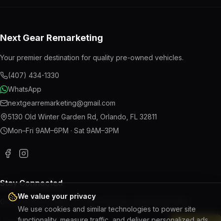
Next Gear Remarketing
Your premier destination for quality pre-owned vehicles.
(407) 434-1330
WhatsApp
nextgearremarketing@gmail.com
5130 Old Winter Garden Rd
,
Orlando
,
FL
32811
Mon–Fri 9AM–6PM · Sat 9AM–3PM
Stay Connected
We value your privacy
Get the latest updates on new inventory and special offers.
We use cookies and similar technologies to power site
functionality, measure traffic, and deliver personalized ads.