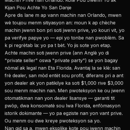
Machin Prive nan Orlando: Kote Pou Jwenn Yo ak
Kijan Pou Achte Yo San Danje
Apre dis lane m ap vann machin nan Orlando, mwen
wè toujou menm sitiyasyon an: moun k ap chèche
machin jwenn bon pri soti jwenn prive, yo kouri vit, yo
pa verifye papye yo — epi yo tonbe nan pwoblèm. Sa
k pi regrètab la: yo pa t bèt. Yo jis sote yon etap.
Achte machin soti jwenn prive (ann Anglè yo di
"private seller" oswa "private party") se yon bagay
nòmal ak legal nan Eta Florida. Avantaj la se klè: san
frè dealer, san mòd entèt sou profit, diferans pri a ant
yon dealer ak yon patikilye ka soti $1,000 rive $3,000
sou menm machin nan. Men pwoteksyon ke ou jwenn
otomatikman nan yon dealer lisansye — garanti tit
pwòp, dwa konsomatè sou lwa Florida, enfòmasyon
istorik dokimante — yo pa egziste nan yon vant prive.
Ou menm ou dwe kreye pwoteksyon sa yo.
Nan gid sa a, mwen eksplike kote pou jwenn machin