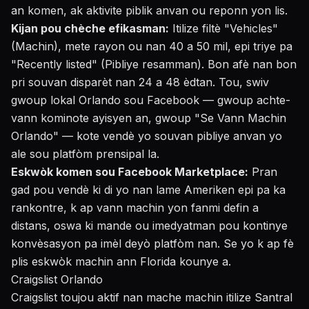
an komen, ak aktivite piblik anvan ou reponn yon lis.
Kijan pou chèche efikasman:
Itilize filtè "Vehicles"
(Machin), mete rayon ou nan 40 a 50 mil, epi triye pa
"Recently listed" (Pibliye resamman). Bon afè nan bon
pri souvan disparèt nan 24 a 48 èdtan. Tou, swiv
gwoup lokal Orlando sou Facebook — gwoup achte-
vann kominote ayisyen an, gwoup "Se Vann Machin
Orlando" — kote vendè yo souvan pibliye anvan yo
ale sou platfòm prensipal la.
Eskwòk komen sou Facebook Marketplace:
Pran
gad pou vendè ki di yo nan lame Ameriken epi pa ka
rankontre, k ap vann machin yon fanmi defin a
distans, oswa ki mande ou imedyatman pou kontinye
konvèsasyon pa imèl deyò platfòm nan. Se yo k ap fè
plis eskwòk machin ann Florida kounye a.
Craigslist Orlando
Craigslist toujou aktif nan mache machin itilize Santral