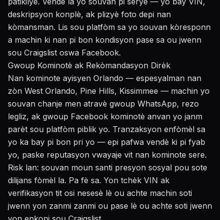
patikilye. Vendè la yo souvan pi serye — yo bay VIN,
deskripsyon konplè, ak plizyè foto depi nan
kòmansman. Lis sou platfòm sa yo souvan kòresponn
a machin ki nan pi bon kondisyon pase sa ou jwenn
sou Craigslist oswa Facebook.
Gwoup Kominotè ak Rekòmandasyon Dirèk
Nan kominote ayisyen Orlando — espesyalman nan
zòn West Orlando, Pine Hills, Kissimmee — machin yo
souvan chanje men atravè gwoup WhatsApp, rezo
legliz, ak gwoup Facebook kominotè anvan yo janm
parèt sou platfòm piblik yo. Tranzaksyon enfòmèl sa
yo ka bay pi bon pri yo — epi pafwa vendè ki pi fyab
yo, paske reputasyon vwayaje vit nan kominote sere.
Risk lan: souvan moun santi presyon sosyal pou sote
dilijans fòmèl la. Pa fè sa. Yon tchèk VIN ak
verifikasyon tit osi nesesè lè ou achte machin soti
jwenn yon zanmi zanmi ou pase lè ou achte soti jwenn
yon enkoni sou Craigslist.