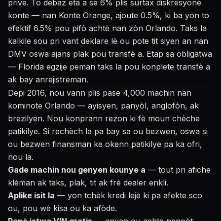
prive. To debaz eta a se 6% plis surtax diskresyonè
konte — nan Konte Orange, ajoute 0.5%, ki ba yon to
efektif 6.5% pou pifò achtè nan zòn Orlando. Taks la
kalkile sou pri vant deklare lè ou pote tit siyen an nan
DMV oswa ajans plak pou transfè a. Etap sa obligatwa
— Florida egzije peman taks la pou konplete transfè a
ak bay anrejistreman.
Depi 2016, nou vann plis pase 4,000 machin nan
kominote Orlando — ayisyen, panyòl, anglofòn, ak
brezilyen. Nou konprann rezon ki fè moun chèche
patikilye. Si rechèch la pa bay sa ou bezwen, oswa si
ou bezwen finansman ke okenn patikilye pa ka ofri,
nou la.
Gade machin nou genyen kounye a
— tout pri afiche
klèman ak taks, plak, tit ak frè dealer enkli.
Aplike isit la
— yon tchèk kredi lejè ki pa afekte sco
ou, pou wè kisa ou ka afòde.