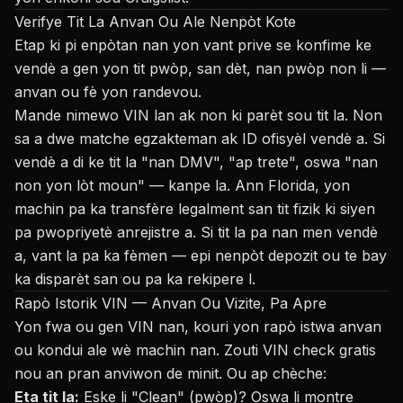
Verifye Tit La Anvan Ou Ale Nenpòt Kote
Etap ki pi enpòtan nan yon vant prive se konfime ke
vendè a gen yon tit pwòp, san dèt, nan pwòp non li —
anvan ou fè yon randevou.
Mande nimewo VIN lan ak non ki parèt sou tit la. Non
sa a dwe matche egzakteman ak ID ofisyèl vendè a. Si
vendè a di ke tit la "nan DMV", "ap trete", oswa "nan
non yon lòt moun" — kanpe la. Ann Florida, yon
machin pa ka transfère legalment san tit fizik ki siyen
pa pwopriyetè anrejistre a. Si tit la pa nan men vendè
a, vant la pa ka fèmen — epi nenpòt depozit ou te bay
ka disparèt san ou pa ka rekipere l.
Rapò Istorik VIN — Anvan Ou Vizite, Pa Apre
Yon fwa ou gen VIN nan, kouri yon rapò istwa anvan
ou kondui ale wè machin nan.
Zouti VIN check gratis
nou an
pran anviwon de minit. Ou ap chèche:
Eta tit la:
Eske li "Clean" (pwòp)? Oswa li montre