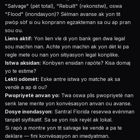
"Salvage" (pèt total), "Rebuilt" (rekonstwi), oswa
"Flood" (inondasyon)? Sèlman avanse ak yon tit
pwòp sòf si ou konprann egzakteman sa ou ap pran
sou ou.
Liens aktif:
Yon lien vle di yon bank gen dwa legal
sou machin nan. Achte yon machin ak yon dèt ki pa
regle mete ou nan yon sitiyasyon legal konplike.
Istwa aksidan:
Konbyen ensidan rapòte? Kisa domaj
yo te estime?
Lekti odòmèt:
Eske antre istwa yo matche ak sa
vendè a ap di ou?
Pwopriyetè anvan yo:
Twa oswa plis pwopriyetè nan
senk lane merite yon konvèsasyon anvan ou avanse.
Dosye inondasyon:
Santral Florida resevwa evènman
tanpèt siyifikatif. Sa se yon risk reyèl ak lokal.
Si rapò a montre yon tit salvage ke vendè a pa te
deklare — fini konvèsasyon an imedyatman.