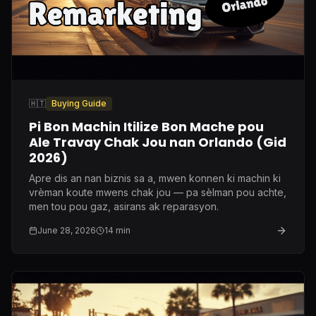
🇭🇹
Buying Guide
Pi Bon Machin Itilize Bon Mache pou
Ale Travay Chak Jou nan Orlando (Gid
2026)
Apre dis an nan biznis sa a, mwen konnen ki machin ki
vrèman koute mwens chak jou — pa sèlman pou achte,
men tou pou gaz, asirans ak reparasyon.
June 28, 2026
14
min