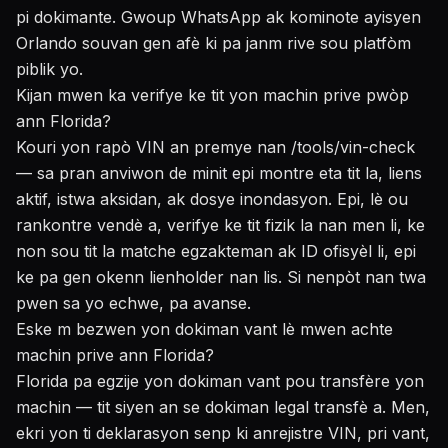
pi dokimante. Gwoup WhatsApp ak kominote ayisyen
Orlando souvan gen afè ki pa janm rive sou platfòm
piblik yo.
Kijan mwen ka verifye ke tit yon machin prive pwòp
ann Florida?
Kouri yon rapò VIN an premye nan
/tools/vin-check
— sa pran anviwon de minit epi montre eta tit la, liens
aktif, istwa aksidan, ak dosye inondasyon. Epi, lè ou
rankontre vendè a, verifye ke tit fizik la nan men li, ke
non sou tit la matche egzakteman ak ID ofisyèl li, epi
ke pa gen okenn lienholder nan lis. Si nenpòt nan twa
pwen sa yo echwe, pa avanse.
Eske m bezwen yon dokiman vant lè mwen achte
machin prive ann Florida?
Florida pa egzije yon dokiman vant pou transfère yon
machin — tit siyen an se dokiman legal transfè a. Men,
ekri yon ti deklarasyon senp ki anrejistre VIN, pri vant,