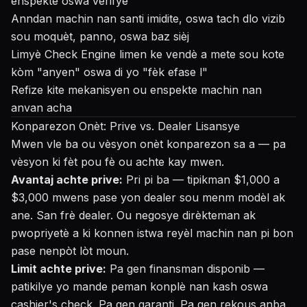
enspekte oswa verifye
Anndan machin nan santi imidite, oswa tach dlo vizib
sou moquèt, panno, oswa baz sièj
Limyè Check Engine limen ke vendè a mete sou kote
kòm "anyen" oswa di yo "fèk efase l"
Refize kite mekanisyen ou enspekte machin nan
anvan acha
Konparezon Onèt: Prive vs. Dealer Lisansye
Mwen vle ba ou vèsyon onèt konparezon sa a — pa
vèsyon ki fèt pou fè ou achte kay mwen.
Avantaj achte prive:
Pri pi ba — tipikman $1,000 a
$3,000 mwens pase yon dealer sou menm modèl ak
ane. San frè dealer. Ou negosye dirèkteman ak
pwopriyetè a ki konnen istwa reyèl machin nan pi bon
pase nenpòt lòt moun.
Limit achte prive:
Pa gen finansman disponib —
patikilye yo mande peman konplè nan kash oswa
cashier's check. Pa gen garanti. Pa gen rekous anba