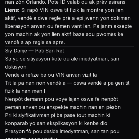
nan zòn Orlando. Pote ID valab ou ak prèv asirans.
Liens:
Si rapò VIN oswa tit fizik la montre yon lien
aktif, vendè a dwe regle prè a epi jwenn yon dokiman
liberasyon anvan ou fèmen vant lan. Pa janm aksepte
yon machin ak yon lien aktif baze sou pwomès ke
vendè a ap regle sa apre.
Siy Danje — Pati San Ret
Sa yo se sitiyasyon kote ou ale imedyatman, san
diskisyon:
Vendè a refize ba ou VIN anvan vizit la
Tit la pa nan non vendè a — oswa vendè a pa gen tit
fizik la nan men l
Nenpòt demann pou voye lajan oswa fè nenpòt
peman anvan ou enspekte machin nan an pèsòn
Pri ki siyifikativman pi ba pase tout machin ki
konparab yo san eksplikasyon ki kenbe dlo
Presyon fò pou deside imedyatman, san tan pou