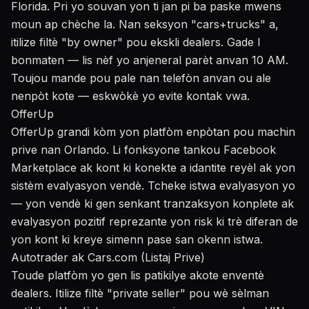
Florida. Pri yo souvan yon ti jan pi ba paske mwens
moun ap chèche la. Nan seksyon "cars+trucks" a,
itilize filtè "by owner" pou ekskli dealers. Gade l
bonmaten — lis nèf yo anjeneral parèt anvan 10 AM.
Toujou mande pou pale nan telefòn anvan ou ale
nenpòt kote — eskwòkè yo evite kontak vwa.
OfferUp
OfferUp grandi kòm yon platfòm enpòtan pou machin
prive nan Orlando. Li fonksyone tankou Facebook
Marketplace ak kont ki konekte a idantite reyèl ak yon
sistèm evalyasyon vendè. Tcheke istwa evalyasyon yo
— yon vendè ki gen senkant tranzaksyon konplete ak
evalyasyon pozitif reprezante yon risk ki trè diferan de
yon kont ki kreye simenn pase san okenn istwa.
Autotrader ak Cars.com (Listaj Prive)
Toude platfòm yo gen lis patikilye akote enventè
dealers. Itilize filtè "private seller" pou wè sèlman