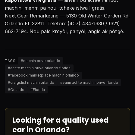
Rapò istwa VIN gratis
— anvan ou achte nenpòt
machin, menm pa nou, tcheke istwa l gratis.
Next Gear Remarketing — 5130 Old Winter Garden Rd,
Orlando FL 32811. Telefòn: (407) 434-1330 / (321)
662-7194. Nou pale kreyòl, panyòl, anglè ak pòtigè.
TAGS:
#
machin prive orlando
#
achte machin prive orlando florida
#
facebook marketplace machin orlando
#
craigslist machin orlando
#
vann achte machin prive florida
#
Orlando
#
Florida
Looking for a quality used
car in Orlando?