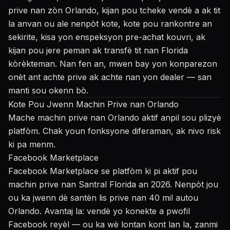
prive nan zòn Orlando, kijan pou tcheke vendè a ak tit
la anvan ou ale nenpòt kote, kote pou rankontre an
sekirite, kisa yon enspeksyon pre-achat kouvri, ak
kijan pou jere peman ak transfè tit nan Florida
kòrèkteman. Nan fen an, mwen bay yon konparezon
onèt ant achte prive ak achte nan yon dealer — san
manti sou okenn bò.
Kote Pou Jwenn Machin Prive nan Orlando
Mache machin prive nan Orlando aktif anpil sou plizyè
platfòm. Chak youn fonksyone diferaman, ak nivo risk
ki pa menm.
Facebook Marketplace
Facebook Marketplace se platfòm ki pi aktif pou
machin prive nan Santral Florida an 2026. Nenpòt jou
ou ka jwenn dè santèn lis prive nan 40 mil autou
Orlando. Avantaj la: vendè yo konekte a pwofil
Facebook reyèl — ou ka wè lontan kont lan la, zanmi