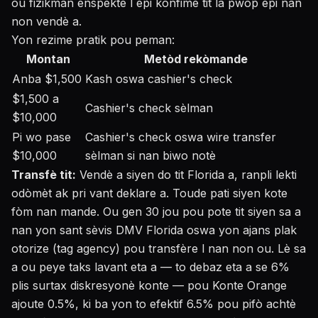
ou fizikman enspekte l epi konfime tit la pwòp epi nan
non vendè a.
Yon rezime pratik pou peman:
Montan
Metòd rekòmande
Anba $1,500
Kash oswa cashier's check
$1,500 a
Cashier's check sèlman
$10,000
Pi wo pase
Cashier's check oswa wire transfer
$10,000
sèlman si nan biwo notè
Transfè tit:
Vendè a siyen do tit Florida a, ranpli lekti
odòmèt ak pri vant deklare a. Toude pati siyen kote
fòm nan mande. Ou gen 30 jou pou pote tit siyen sa a
nan yon sant sèvis DMV Florida oswa yon ajans plak
otorize (tag agency) pou transfère l nan non ou. Lè sa
a ou peye taks lavant eta a — to debaz eta a se 6%
plis surtax diskresyonè konte — pou Konte Orange
ajoute 0.5%, ki ba yon to efektif 6.5% pou pifò achtè