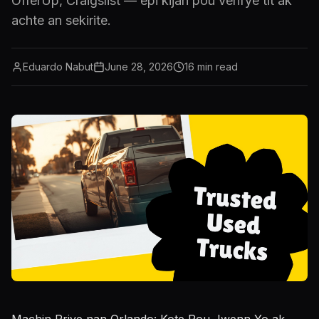
OfferUp, Craigslist — epi kijan pou verifye tit ak
achte an sekirite.
Eduardo Nabut
June 28, 2026
16
min read