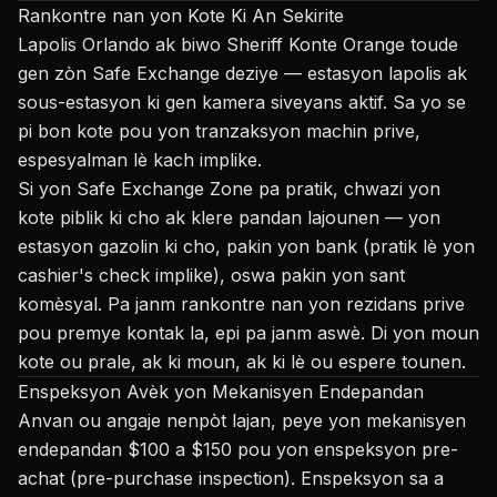
Rankontre nan yon Kote Ki An Sekirite
Lapolis Orlando ak biwo Sheriff Konte Orange toude
gen zòn Safe Exchange deziye — estasyon lapolis ak
sous-estasyon ki gen kamera siveyans aktif. Sa yo se
pi bon kote pou yon tranzaksyon machin prive,
espesyalman lè kach implike.
Si yon Safe Exchange Zone pa pratik, chwazi yon
kote piblik ki cho ak klere pandan lajounen — yon
estasyon gazolin ki cho, pakin yon bank (pratik lè yon
cashier's check implike), oswa pakin yon sant
komèsyal. Pa janm rankontre nan yon rezidans prive
pou premye kontak la, epi pa janm aswè. Di yon moun
kote ou prale, ak ki moun, ak ki lè ou espere tounen.
Enspeksyon Avèk yon Mekanisyen Endepandan
Anvan ou angaje nenpòt lajan, peye yon mekanisyen
endepandan $100 a $150 pou yon enspeksyon pre-
achat (pre-purchase inspection). Enspeksyon sa a