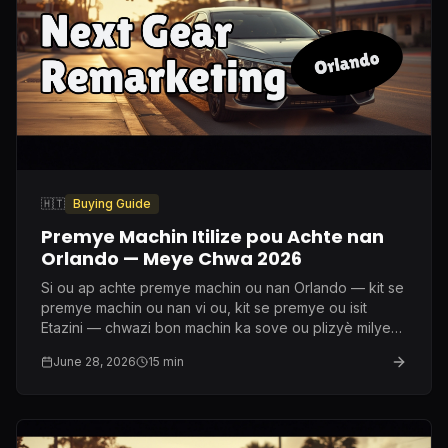
🇭🇹
Buying Guide
Premye Machin Itilize pou Achte nan
Orlando — Meye Chwa 2026
Si ou ap achte premye machin ou nan Orlando — kit se
premye machin ou nan vi ou, kit se premye ou isit
Etazini — chwazi bon machin ka sove ou plizyè milye
dola nan asirans ak antretyen. Men sa mwen
June 28, 2026
15
min
rekòmande vre apre dis lane nan metye sa a.