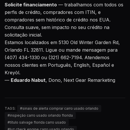
Solicite financiamento
— trabalhamos com todos os
perfis de crédito, compradores com ITIN, e
compradores sem histórico de crédito nos EUA.
Consulta suave, sem impacto no seu crédito na
solicitação inicial.
Estamos localizados em 5130 Old Winter Garden Rd,
Orlando FL 32811. Ligue ou mande mensagem para
(407) 434-1330 ou (321) 662-7194. Atendemos
nossos clientes em Português, English, Español e
Kreyòl.
—
Eduardo Nabut
, Dono, Next Gear Remarketing
TAGS:
#
sinais de alerta comprar carro usado orlando
#
inspeção carro usado orlando florida
#
título salvage florida carro usado
#
luz check engine carro usado orlando