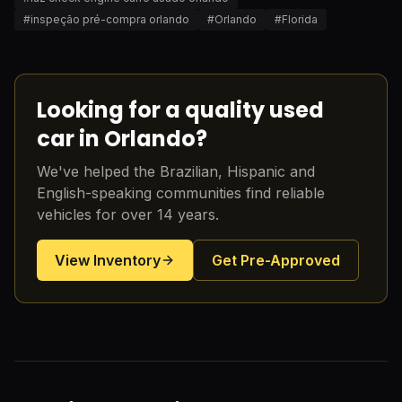
#
inspeção pré-compra orlando
#
Orlando
#
Florida
Looking for a quality used
car in Orlando?
We've helped the Brazilian, Hispanic and
English-speaking communities find reliable
vehicles for over 14 years.
View Inventory
Get Pre-Approved