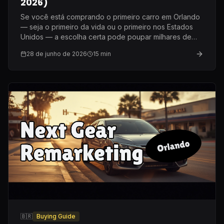
2026)
Se você está comprando o primeiro carro em Orlando
— seja o primeiro da vida ou o primeiro nos Estados
Unidos — a escolha certa pode poupar milhares de
dólares em seguro e manutenção. Aqui está o que eu
28 de junho de 2026
15
min
recomendo de verdade depois de dez anos nesse
mercado.
🇧🇷
Buying Guide