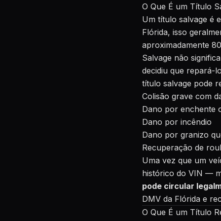
O Que É um Título S
Um título salvage é
Flórida, isso geralm
aproximadamente 80%
Salvage não signific
decidiu que repará-l
título salvage pode r
Colisão grave com dan
Dano por enchente 
Dano por incêndio
Dano por granizo que
Recuperação de roub
Uma vez que um veíc
histórico do VIN — 
pode circular legal
DMV da Flórida e rec
O Que É um Título Re