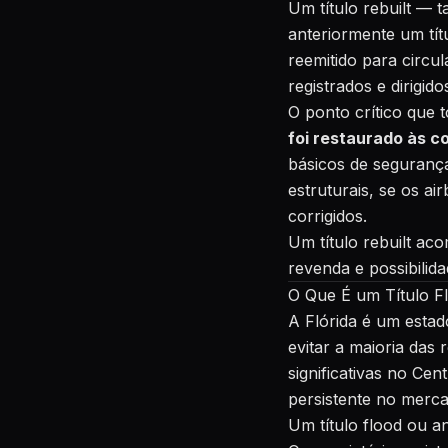
Um título rebuilt — 
anteriormente um tít
reemitido para circul
registrados e dirigid
O ponto crítico que
foi restaurado às c
básicos de segurança
estruturais, se os a
corrigidos.
Um título rebuilt a
revenda e possibilida
O Que É um Título F
A Flórida é um estado
evitar a maioria das
significativas no Ce
persistente no merca
Um título flood ou 