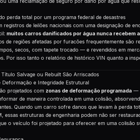
strou uma reclamação de seguro por dano por água que res
ado perda total por um programa federal de desastres
 registros de leilões nacionais com uma designação de en
il:
muitos carros danificados por água nunca recebem 
los de regiões afetadas por furacões frequentemente são 
mpos, secos, com tapete trocado — e revendidos em mer
s. Por isso tanto o relatório de histórico VIN quanto a insp
Título Salvage ou Rebuilt São Arriscados
 Deformação e Integridade Estrutural
são projetados com
zonas de deformação programada
— s
deformar de maneira controlada em uma colisão, absorvend
ntes. Quando um carro sofre danos que levam à perda tot
, essas estruturas de engenharia podem não ser restaura
que o veículo foi projetado para oferecer em uma colisão 
 Segurança