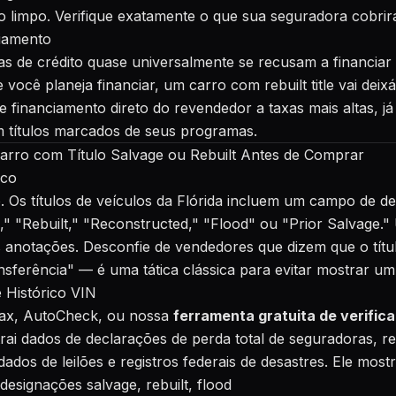
lo limpo. Verifique exatamente o que sua seguradora cobrir
ciamento
s de crédito quase universalmente se recusam a financiar 
e você planeja financiar, um carro com rebuilt title vai dei
 financiamento direto do revendedor a taxas mais altas, j
em títulos marcados de seus programas.
rro com Título Salvage ou Rebuilt Antes de Comprar
ico
. Os títulos de veículos da Flórida incluem um campo de d
," "Rebuilt," "Reconstructed," "Flood" ou "Prior Salvage."
anotações. Desconfie de vendedores que dizem que o tít
sferência" — é uma tática clássica para evitar mostrar um
 Histórico VIN
fax, AutoCheck, ou nossa
ferramenta gratuita de verific
rai dados de declarações de perda total de seguradoras, r
ados de leilões e registros federais de desastres. Ele mostr
 designações salvage, rebuilt, flood