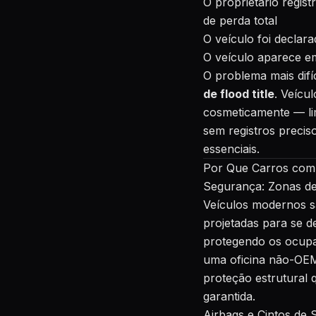
O proprietário regi
de perda total
O veículo foi declar
O veículo aparece em
O problema mais difíc
de flood title
. Veícu
cosmeticamente — li
sem registros preciso
essenciais.
Por Que Carros com 
Segurança: Zonas de
Veículos modernos 
projetadas para se 
protegendo os ocupa
uma oficina não-OEM
proteção estrutural 
garantida.
Airbags e Cintos de