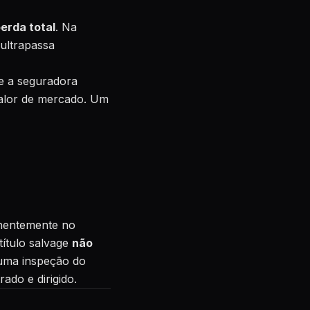
erda total
. Na
 ultrapassa
ue a seguradora
valor de mercado. Um
anentemente no
ítulo salvage
não
 uma inspeção do
ado e dirigido.