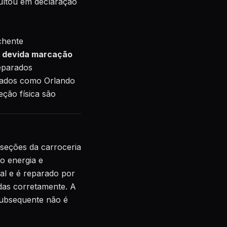
ultou em declaração
chente
a devida marcação
reparados
cados como Orlando
eção física são
eções da carroceria
o energia e
al e é reparado por
das corretamente. A
subsequente não é