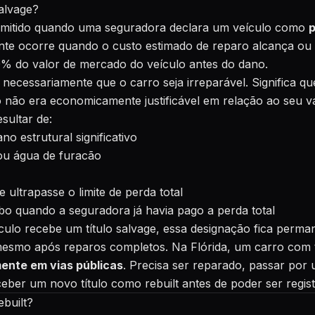
alvage?
 emitido quando uma seguradora declara um veículo como
p
ente ocorre quando o custo estimado de reparo alcança ou
 do valor de mercado do veículo antes do dano.
a necessariamente que o carro seja irreparável. Significa q
o não era economicamente justificável em relação ao seu 
esultar de:
o estrutural significativo
ou água de furacão
 ultrapasse o limite de perda total
o quando a seguradora já havia pago a perda total
ulo recebe um título salvage, essa designação fica perm
mesmo após reparos completos. Na Flórida, um carro com t
mente em vias públicas
. Precisa ser reparado, passar por
eber um novo título como rebuilt antes de poder ser registr
built?