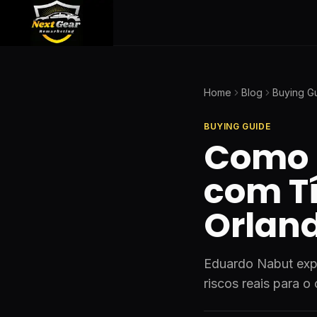
Home
Blog
Buying G
BUYING GUIDE
Como I
com T
Orland
Eduardo Nabut expli
riscos reais para 