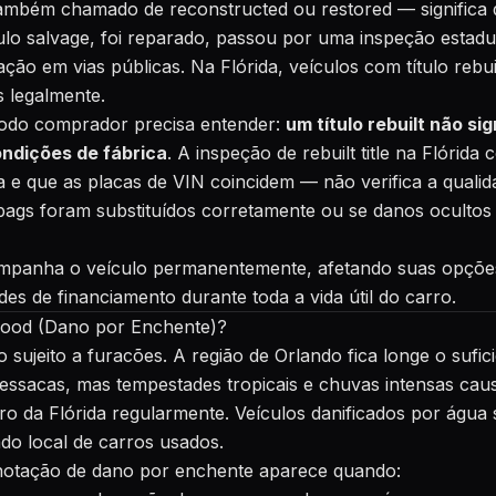
também chamado de reconstructed ou restored — significa 
ulo salvage, foi reparado, passou por uma inspeção estadua
ação em vias públicas. Na Flórida, veículos com título rebu
os legalmente.
 todo comprador precisa entender:
um título rebuilt não si
ondições de fábrica
. A inspeção de rebuilt title na Flórida
 e que as placas de VIN coincidem — não verifica a quali
irbags foram substituídos corretamente ou se danos ocultos
companha o veículo permanentemente, afetando suas opções
des de financiamento durante toda a vida útil do carro.
lood (Dano por Enchente)?
 sujeito a furacões. A região de Orlando fica longe o sufici
 ressacas, mas tempestades tropicais e chuvas intensas ca
ntro da Flórida regularmente. Veículos danificados por água
do local de carros usados.
anotação de dano por enchente aparece quando: