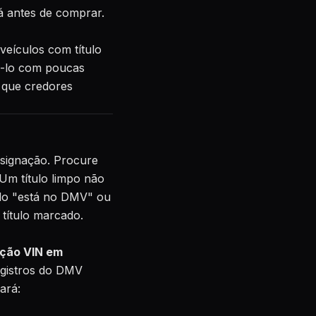
á antes de comprar.
veículos com título
xá-lo com poucas
á que credores
esignação. Procure
 Um título limpo não
ulo "está no DMV" ou
 título marcado.
ação VIN em
egistros do DMV
ará: