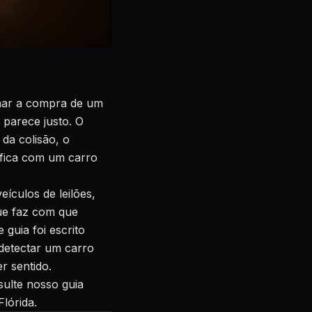
nar a compra de um
 parece justo. O
da colisão, o
 fica com um carro
ículos de leilões,
que faz com que
 guia foi escrito
 detectar um carro
r sentido.
sulte nosso guia
Flórida
.