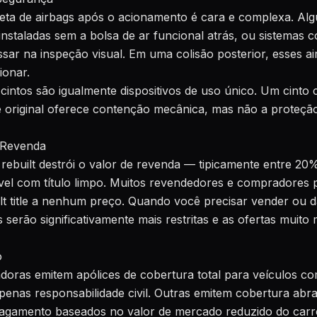
eta de airbags após o acionamento é cara e complexa. Algu
instaladas sem a bolsa de ar funcional atrás, ou sistemas 
ar na inspeção visual. Em uma colisão posterior, esses a
ionar.
cintos são igualmente dispositivos de uso único. Um cinto c
e original oferece contenção mecânica, mas não a proteçã
 Revenda
 rebuilt destrói o valor de revenda — tipicamente entre 2
el com título limpo. Muitos revendedores e compradores 
lt title a nenhum preço. Quando você precisar vender ou 
serão significativamente mais restritas e as ofertas muito
o
oras emitem apólices de cobertura total para veículos com 
nas responsabilidade civil. Outras emitem cobertura abra
pagamento baseados no valor de mercado reduzido do carr