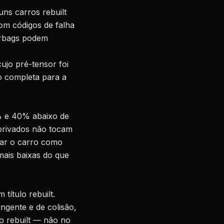
ns carros rebuilt
com códigos de falha
irbags podem
ujo pré-tensor foi
o completa para a
0% e 40% abaixo de
privados não tocam
dar o carro como
 mais baixas do que
título rebuilt.
ngente e de colisão,
o rebuilt — não no