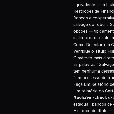
equivalente com títu
Restrições de Finan
Bancos e cooperativa
salvage ou rebuilt. S
opções — tipicamente
institucionais exclu
Como Detectar um Ca
Verifique o Título Fís
O método mais direto
as palavras "Salvage
tem nenhuma dessas 
"em processo de tran
Faça um Relatório de
Um relatório do Car
/tools/vin-check
ext
estadual, bancos de d
Histórico de título —