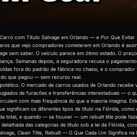
 Carro com Título Salvage em Orlando — e Por Que Evitar
aros que vejo compradores cometerem em Orlando é assi
vage sem saber. O veículo parece em ótimo estado. O preço
iança. Semanas depois, a seguradora recusa o pagamento 
oldas fora do padrão de fábrica no chassi, e o comprador
 do que pagou — sem recurso real.
ipotético. O mercado de carros usados de Orlando recebe ve
efugiados de furacões e transferências interestaduais — o 
irculem com mais frequência do que a maioria imagina. Este
ue significam os diferentes tipos de título na Flórida, como
da total, e quando — se houver — um rebuilt title pode faze
etalhada das categorias de título sob a lei da Flórida, con
alvage, Clean Title, Rebuilt — O Que Cada Um Significa na 