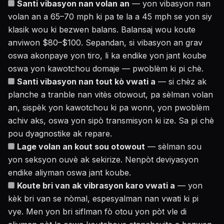
Santi vibasyon nan volan an
— yon vibasyon nan
volan an a 65–70 mph ki pa te la a 45 mph se yon siy
klasik wou ki bezwen balans. Balansaj wou koute
anviwon $80–$100. Sepandan, si vibasyon an grav
oswa akonpaye yon tiro, li ka endike yon jant koube
oswa yon kawotchou domaje — pwoblèm ki pi chè.
Santi vibasyon nan tout kò vwati a
— si chèz ak
planche a tranble nan vitès otowout, pa sèlman volan
an, sispèk yon kawotchou ki pa wonn, yon pwoblèm
achiv aks, oswa yon sipò transmisyon ki ize. Sa pi chè
pou dyagnostike ak repare.
Lage volan an kout sou otowout
— sèlman sou
yon seksyon ouvè ak sekirize. Nenpòt deviyasyon
endike aliyman oswa jant koube.
Koute bri van ak vibrasyon karo vwati a
— yon
kèk bri van se nòmal, espesyalman nan vwati ki pi
vye. Men yon bri siflman fò otou yon pòt vle di