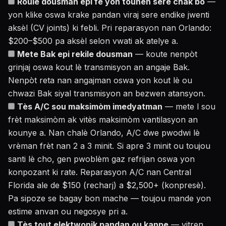
Roule dousman epi fè yon tounen sere chak bò
—
yon klike oswa krake pandan viraj sere endike jwenti
aksèl (CV joints) ki febli. Pri reparasyon nan Orlando:
$200–$500 pa aksèl selon vwati ak atelye a.
Mete Bak epi rekile dousman
— koute nenpòt
grinjaj oswa kout lè transmisyon an angaje Bak.
Nenpòt reta nan angajman oswa yon kout lè ou
chwazi Bak siyal transmisyon an bezwen atansyon.
Tès A/C sou maksimòm imedyatman
— mete l sou
frèt maksimòm ak vitès maksimòm vantilasyon an
kounye a. Nan chalè Orlando, A/C dwe pwodwi lè
vrèman frèt nan 2 a 3 minit. Si apre 3 minit ou toujou
santi lè cho, gen pwoblèm gaz refrijan oswa yon
konpozant ki rate. Reparasyon A/C nan Central
Florida ale de $150 (recharj) a $2,500+ (konpresè).
Pa sipoze se bagay bon mache — toujou mande yon
estime anvan ou negosye pri a.
Tès tout elektwonik pandan ou kanpe
— vitren