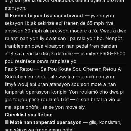
aliyman pòt la oswa koutchous etancheyite a bezwen
atansyon.
Frenen fò yon fwa sou otowout
— jwenn yon
seksyon lib ak sekirize epi frenen de 65 mph rive
anviwon 30 mph ak presyon modere a fò. Vwati a dwe
ralanti nan yon liy dwat san l pa rale yon bò. Nenpòt
tranbleman oswa vibasyon nan pedal fren pandan
arèt sa a endike disq ki defòme — planifye $300–$600
pou resinface oswa ranplase yo.
Faz 5: Retou — Sa Pou Koute Sou Chemen Retou A
Sou chemen retou, kite vwati a roulamò nan yon
limyè wouj epi pran atansyon sou son motè a nan
tanperati operasyon konplè. Yon roulamò cho dwe pi
glis toujou pase roulamò frèt — si son brital la vin pi
mal apre chòfaj, sa se yon move siy.
Checklist sou Retou:
Motè nan tanperati operasyon
— glis, konsistan,
san sèji oswa tranbleman brital