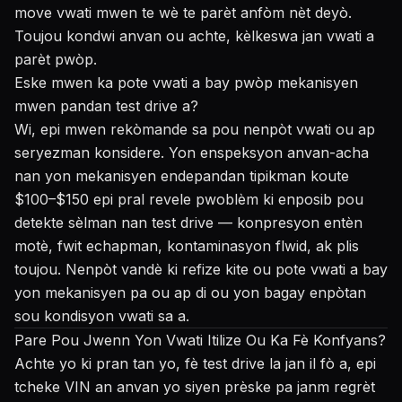
move vwati mwen te wè te parèt anfòm nèt deyò.
Toujou kondwi anvan ou achte, kèlkeswa jan vwati a
parèt pwòp.
Eske mwen ka pote vwati a bay pwòp mekanisyen
mwen pandan test drive a?
Wi, epi mwen rekòmande sa pou nenpòt vwati ou ap
seryezman konsidere. Yon enspeksyon anvan-acha
nan yon mekanisyen endepandan tipikman koute
$100–$150 epi pral revele pwoblèm ki enposib pou
detekte sèlman nan test drive — konpresyon entèn
motè, fwit echapman, kontaminasyon flwid, ak plis
toujou. Nenpòt vandè ki refize kite ou pote vwati a bay
yon mekanisyen pa ou ap di ou yon bagay enpòtan
sou kondisyon vwati sa a.
Pare Pou Jwenn Yon Vwati Itilize Ou Ka Fè Konfyans?
Achte yo ki pran tan yo, fè test drive la jan il fò a, epi
tcheke VIN an anvan yo siyen prèske pa janm regrèt