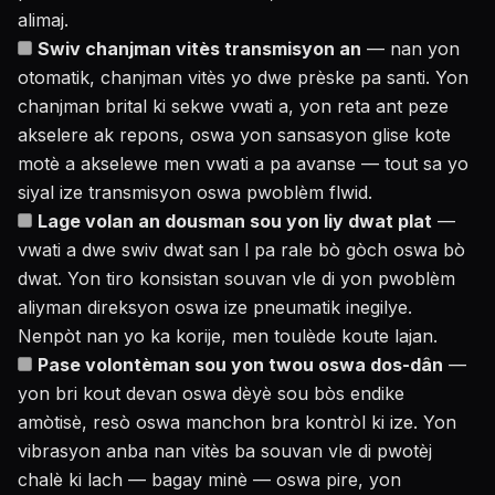
alimaj.
Swiv chanjman vitès transmisyon an
— nan yon
otomatik, chanjman vitès yo dwe prèske pa santi. Yon
chanjman brital ki sekwe vwati a, yon reta ant peze
akselere ak repons, oswa yon sansasyon glise kote
motè a akselewe men vwati a pa avanse — tout sa yo
siyal ize transmisyon oswa pwoblèm flwid.
Lage volan an dousman sou yon liy dwat plat
—
vwati a dwe swiv dwat san l pa rale bò gòch oswa bò
dwat. Yon tiro konsistan souvan vle di yon pwoblèm
aliyman direksyon oswa ize pneumatik inegilye.
Nenpòt nan yo ka korije, men toulède koute lajan.
Pase volontèman sou yon twou oswa dos-dân
—
yon bri kout devan oswa dèyè sou bòs endike
amòtisè, resò oswa manchon bra kontròl ki ize. Yon
vibrasyon anba nan vitès ba souvan vle di pwotèj
chalè ki lach — bagay minè — oswa pire, yon