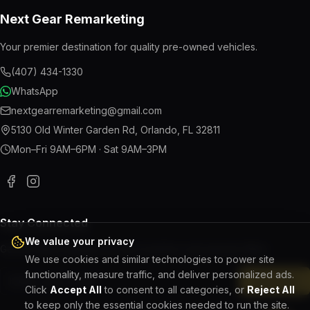
Next Gear Remarketing
Your premier destination for quality pre-owned vehicles.
(407) 434-1330
WhatsApp
nextgearremarketing@gmail.com
5130 Old Winter Garden Rd
,
Orlando
,
FL
32811
Mon–Fri 9AM–6PM · Sat 9AM–3PM
Stay Connected
We value your privacy
Get the latest updates on new inventory and special offers.
We use cookies and similar technologies to power site
functionality, measure traffic, and deliver personalized ads.
Subscribe
Click
Accept All
to consent to all categories, or
Reject All
to keep only the essential cookies needed to run the site.