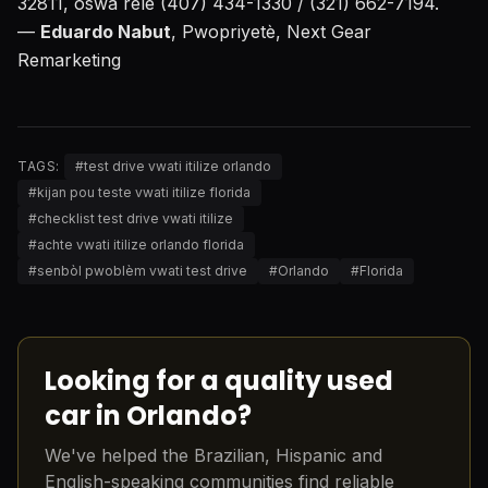
32811, oswa rele (407) 434-1330 / (321) 662-7194.
—
Eduardo Nabut
, Pwopriyetè, Next Gear
Remarketing
TAGS:
#
test drive vwati itilize orlando
#
kijan pou teste vwati itilize florida
#
checklist test drive vwati itilize
#
achte vwati itilize orlando florida
#
senbòl pwoblèm vwati test drive
#
Orlando
#
Florida
Looking for a quality used
car in Orlando?
We've helped the Brazilian, Hispanic and
English-speaking communities find reliable