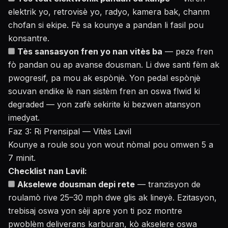
elektrik yo, retrovisè yo, radyo, kamera bak, chanm
chofan si ekipe. Fè sa kounye a pandan li fasil pou
konsantre.
Tès sansasyon fren yo nan vitès ba
— peze fren
fò pandan ou ap avanse dousman. Li dwe santi fèm ak
pwogresif, pa mou ak espònjè. Yon pedal espònjè
souvan endike lè nan sistèm fren an oswa flwid ki
degraded — yon zafè sekirite ki bezwen atansyon
imedyat.
Faz 3: Ri Prensipal — Vitès Lavil
Kounye a roule sou yon wout nòmal pou omwen 5 a
7 minit.
Checklist nan Lavil:
Akselewe dousman depi rete
— tranzisyon de
roulamò rive 25–30 mph dwe glis ak lineyè. Ezitasyon,
trebisaj oswa yon sèji apre yon ti poz montre
pwoblèm deliverans karburan, kò akselere oswa