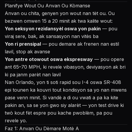
Planifye Wout Ou Anvan Ou Kòmanse
Anvan ou chita, genyen yon wout nan tèt ou. Ou
bezwen omwen 15 a 20 minit ak twa kalite wout:
Yon seksyon rezidansyèl oswa yon pakin
— pou
viraj sere, bak, ak sansasyon nan vitès ba
Yon ri prensipal
— pou demare ak frenen nan estil
lavil, stop ak avanse
Yon antre otowout oswa ekspresway
— pou opere
ant 65–70 MPH, ki revele vibasyon, deviyasyon ak bri
ki pa janm parèt nan lavil
Nan Orlando, yon ti soti rapid sou I-4 oswa SR-408
epi tounen ka kouvri tout kondisyon sa yo nan mwens
pase venn minit. Si vandè a di ou vwati a pa ka kite
pakin an, sa se yon gwo siy alarèt — yon test drive ki
twò kout fèt espre pou kache pwoblèm, pa pou
revele yo.
Faz 1: Anvan Ou Dèmare Motè A