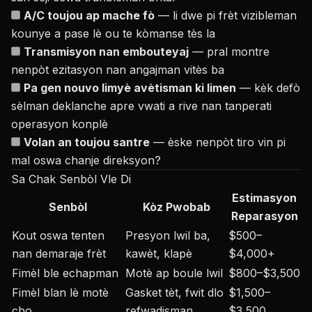
A/C toujou ap mache fò
— li dwe pi frèt vizibleman
kounye a pase lè ou te kòmanse tès la
Transmisyon nan embouteyaj
— pral montre
nenpòt ezitasyon nan angajman vitès ba
Pa gen nouvo limyè avètisman ki limen
— kèk defò
sèlman deklanche apre vwati a rive nan tanperati
operasyon konplè
Volan an toujou santre
— èske nenpòt tiro vin pi
mal oswa chanje direksyon?
Sa Chak Senbòl Vle Di
Estimasyon
Senbòl
Kòz Pwobab
Reparasyon
Kout oswa tenten
Presyon lwil ba,
$500–
nan demaraje frèt
kawèt, klapè
$4,000+
Fimèl ble echapman
Motè ap boule lwil
$800–$3,500
Fimèl blan lè motè
Gasket tèt, fwit dlo
$1,500–
cho
refwadisman
$3,500