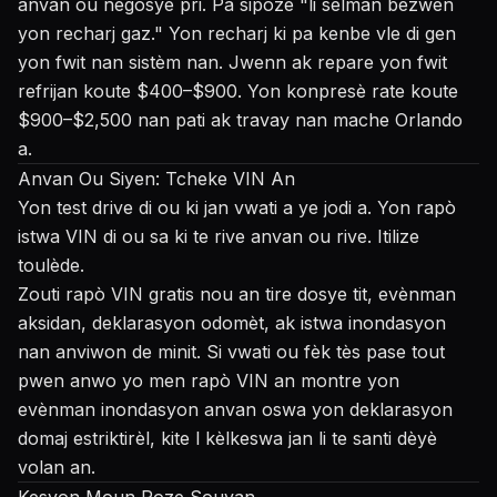
anvan ou negosye pri. Pa sipoze "li sèlman bezwen
yon recharj gaz." Yon recharj ki pa kenbe vle di gen
yon fwit nan sistèm nan. Jwenn ak repare yon fwit
refrijan koute $400–$900. Yon konpresè rate koute
$900–$2,500 nan pati ak travay nan mache Orlando
a.
Anvan Ou Siyen: Tcheke VIN An
Yon test drive di ou ki jan vwati a ye jodi a. Yon rapò
istwa VIN di ou sa ki te rive anvan ou rive. Itilize
toulède.
Zouti rapò VIN gratis nou an
tire dosye tit, evènman
aksidan, deklarasyon odomèt, ak istwa inondasyon
nan anviwon de minit. Si vwati ou fèk tès pase tout
pwen anwo yo men rapò VIN an montre yon
evènman inondasyon anvan oswa yon deklarasyon
domaj estriktirèl, kite l kèlkeswa jan li te santi dèyè
volan an.