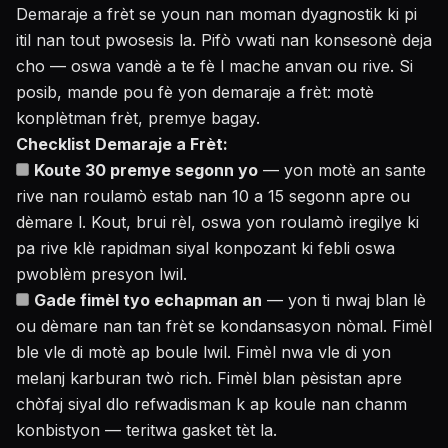
Demaraje a frèt se youn nan moman dyagnostik ki pi
itil nan tout pwosesis la. Pifò vwati nan konsesonè deja
cho — oswa vandè a te fè l mache anvan ou rive. Si
posib, mande pou fè yon demaraje a frèt: motè
konplètman frèt, premye bagay.
Checklist Demaraje a Frèt:
Koute 30 premye segonn yo
— yon motè an sante
rive nan roulamò estab nan 10 a 15 segonn apre ou
dèmare l. Kout, brui rèl, oswa yon roulamò iregilye ki
pa rive klè rapidman siyal konpozant ki febli oswa
pwoblèm presyon lwil.
Gade fimèl tyo echapman an
— yon ti nwaj blan lè
ou dèmare nan tan frèt se kondansasyon nòmal. Fimèl
ble vle di motè ap boule lwil. Fimèl nwa vle di yon
melanj karburan twò rich. Fimèl blan pèsistan apre
chòfaj siyal dlo refwadisman k ap koule nan chanm
konbistyon — teritwa gasket tèt la.