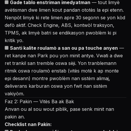
Gade tablo enstriman imedyatman
— tout limyè
avètisman dwe limen kout pandan ototès la epi etenn.
Nenpòt limyè ki rete limen apre 30 segonn se yon kòd
defò aktif. Check Engine, ABS, kontwòl traksyon,
TPMS, ak limyè batri se endikasyon pwoblèm ki pi
kritik yo.
Santi kalite roulamò a san ou pa touche anyen
—
ret kanpe nan Park pou yon minit antye. Vwati a dwe
ret trankil san tremble oswa sèji. Yon tranblemann
ritmik oswa roulamò enstab (vitès motè k ap monte
epi desann) montre pwoblèm nan sistèm alimaj,
deliverans karburan oswa yon fwit nan sistèm
vakiyòm.
Faz 2: Pakin — Vitès Ba ak Bak
Anvan ou al sou wout piblik, pase senk minit nan
pakin an.
Checklist nan Pakin: