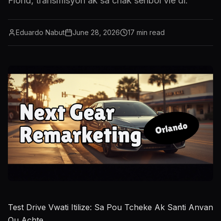
Florid, transmisyon ak sa chak senbòl vle di.
Eduardo Nabut
June 28, 2026
17
min read
Test Drive Vwati Itilize: Sa Pou Tcheke Ak Santi Anvan
Ou Achte