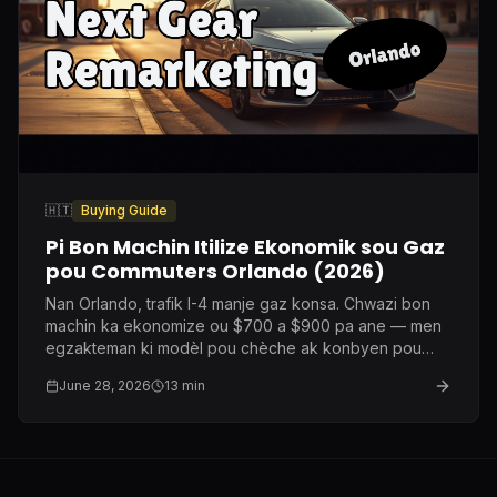
🇭🇹
Buying Guide
Pi Bon Machin Itilize Ekonomik sou Gaz
pou Commuters Orlando (2026)
Nan Orlando, trafik I-4 manje gaz konsa. Chwazi bon
machin ka ekonomize ou $700 a $900 pa ane — men
egzakteman ki modèl pou chèche ak konbyen pou
peye.
June 28, 2026
13
min