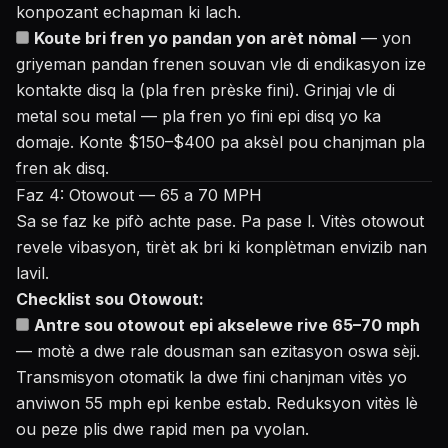
konpozant echapman ki lach.
Koute bri fren yo pandan yon arèt nòmal
— yon
griyeman pandan frenen souvan vle di endikasyon ize
kontakte disq la (pla fren prèske fini). Grinjaj vle di
metal sou metal — pla fren yo fini epi disq yo ka
domaje. Konte $150–$400 pa aksèl pou chanjman pla
fren ak disq.
Faz 4: Otowout — 65 a 70 MPH
Sa se faz ke pifò achte pase. Pa pase l. Vitès otowout
revele vibasyon, tirèt ak bri ki konplètman envizib nan
lavil.
Checklist sou Otowout:
Antre sou otowout epi akselewe rive 65–70 mph
— motè a dwe rale dousman san ezitasyon oswa sèji.
Transmisyon otomatik la dwe fini chanjman vitès yo
anviwon 55 mph epi kenbe estab. Reduksyon vitès lè
ou peze plis dwe rapid men pa vyolan.