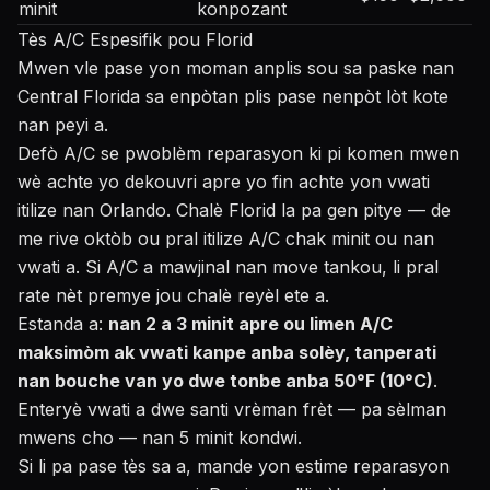
minit
konpozant
Tès A/C Espesifik pou Florid
Mwen vle pase yon moman anplis sou sa paske nan
Central Florida sa enpòtan plis pase nenpòt lòt kote
nan peyi a.
Defò A/C se pwoblèm reparasyon ki pi komen mwen
wè achte yo dekouvri apre yo fin achte yon vwati
itilize nan Orlando. Chalè Florid la pa gen pitye — de
me rive oktòb ou pral itilize A/C chak minit ou nan
vwati a. Si A/C a mawjinal nan move tankou, li pral
rate nèt premye jou chalè reyèl ete a.
Estanda a:
nan 2 a 3 minit apre ou limen A/C
maksimòm ak vwati kanpe anba solèy, tanperati
nan bouche van yo dwe tonbe anba 50°F (10°C)
.
Enteryè vwati a dwe santi vrèman frèt — pa sèlman
mwens cho — nan 5 minit kondwi.
Si li pa pase tès sa a, mande yon estime reparasyon