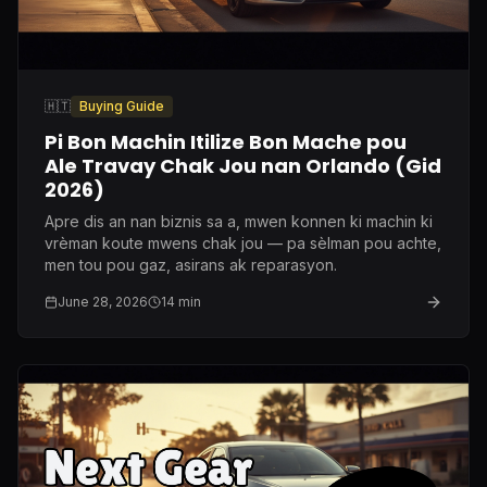
🇭🇹
Buying Guide
Pi Bon Machin Itilize Bon Mache pou
Ale Travay Chak Jou nan Orlando (Gid
2026)
Apre dis an nan biznis sa a, mwen konnen ki machin ki
vrèman koute mwens chak jou — pa sèlman pou achte,
men tou pou gaz, asirans ak reparasyon.
June 28, 2026
14
min