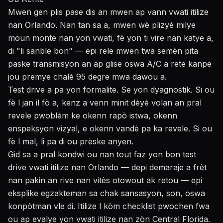
Mwen gen plis pase dis an mwen ap vann vwati itilize
nan Orlando. Nan tan sa a, mwen wè plizyè milye
moun monte nan yon vwati, fè yon ti vire nan katye a,
di "li sanble bon" — epi rele mwen twa semèn pita
paske transmisyon an ap glise oswa A/C a rete kanpe
jou premye chalè 95 degre mwa dawou a.
Test drive a pa yon formalite. Se yon dyagnostik. Si ou
fè l jan il fò a, kenz a venn minit dèyè volan an pral
revele pwoblèm ke okenn rapò istwa, okenn
enspeksyon vizyal, e okenn vandè pa ka revele. Si ou
fè l mal, li pa di ou prèske anyen.
Gid sa a pral kondwi ou nan tout faz yon bon test
drive vwati itilize nan Orlando — depi demaraje a frèt
nan pakin an rive nan vitès otowout ak retou — epi
eksplike egzakteman sa chak sansasyon, son, oswa
konpòtman vle di. Itilize l kòm checklist pwochen fwa
ou ap evalye yon vwati itilize nan zòn Central Florida.