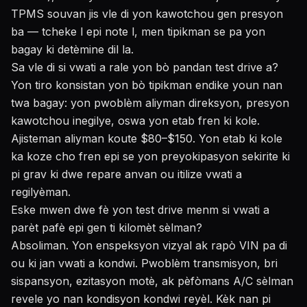
TPMS souvan jis vle di yon kawotchou gen presyon
ba — tcheke l epi note l, men tipikman se pa yon
bagay ki detèmine dil la.
Sa vle di si vwati a rale yon bò pandan test drive a?
Yon tiro konsistan yon bò tipikman endike youn nan
twa bagay: yon pwoblèm aliyman direksyon, presyon
kawotchou inegilye, oswa yon etab fren ki kole.
Ajisteman aliyman koute $80–$150. Yon etab ki kole
ka koze cho fren epi se yon preyokipasyon sekirite ki
pi grav ki dwe repare anvan ou itilize vwati a
regilyèman.
Eske mwen dwe fè yon test drive menm si vwati a
parèt pafè epi gen ti kilomèt sèlman?
Absoliman. Yon enspeksyon vizyal ak rapò VIN pa di
ou ki jan vwati a kondwi. Pwoblèm transmisyon, bri
sispansyon, ezitasyon motè, ak pèfòmans A/C sèlman
revele yo nan kondisyon kondwi reyèl. Kèk nan pi