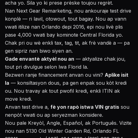
acha yo. Sila yo ki prese prèske toujou regrèt.
Nan Next Gear Remarketing, nou ankouraje test drive
konplè — ri lavil, otowout, tout bagay. Nou ap vann
vwati itilize nan Orlando depi 2016, epi nou livè plis
pase 4,000 vwati bay kominote Central Florida yo.
Chak pri ou wè enkli tax, tag, tit, ak frè vandè a — pa
gen sipriz nan biwo siyen an.
Gade envantè aktyèl nou an
— aktyalize chak jou,
tout pri divulgue selon lwa Florid la.
Bezwen ranje financement anvan ou vini?
Aplike isit
la
— konsiltasyon dous, pa gen enpak sou kòt kredi
ou. Nou travay ak tout pwofil kredi, enkli ITIN ak
move kredi.
Anvan test drive a,
fè yon rapò istwa VIN gratis
sou
nenpòt vwati ou ap seryezman konsidere.
Nou pale Kreyòl, Angle, Español, ak Português. Vizite
nou nan 5130 Old Winter Garden Rd, Orlando FL