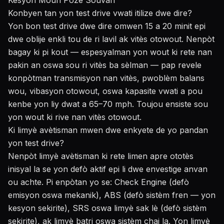
Kesyon Moun Poze Souvan
Konbyen tan yon test drive vwati itilize dwe dire?
Yon bon test drive dwe dire omwen 15 a 20 minit epi
dwe oblije enkli tou de ri lavil ak vitès otowout. Nenpòt
bagay ki pi kout — espesyalman yon wout ki rete nan
pakin an oswa sou ri vitès ba sèlman — pap revele
konpòtman transmisyon nan vitès, pwoblèm balans
wou, vibasyon otowout, oswa kapasite vwati a pou
kenbe yon liy dwat a 65–70 mph. Toujou ensiste sou
yon wout ki rive nan vitès otowout.
Ki limyè avètisman mwen dwe enkyete de yo pandan
yon test drive?
Nenpòt limyè avètisman ki rete limen apre ototès
inisyal la se yon defò aktif epi li dwe envestige anvan
ou achte. Pi enpòtan yo se: Check Engine (defò
emisyon oswa mekanik), ABS (defò sistèm fren — yon
kesyon sekirite), SRS oswa limyè sak lè (defò sistèm
sekirite), ak limyè batri oswa sistèm chaj la. Yon limyè