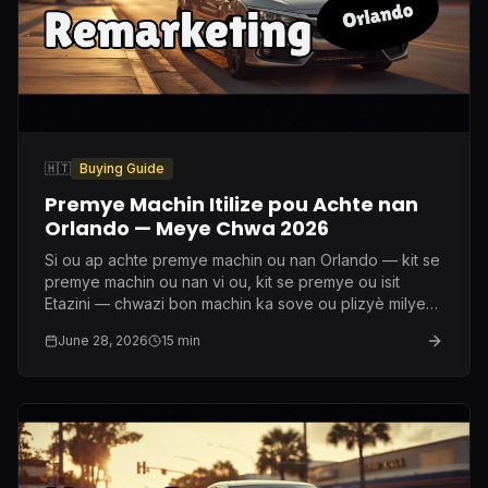
🇭🇹
Buying Guide
Premye Machin Itilize pou Achte nan
Orlando — Meye Chwa 2026
Si ou ap achte premye machin ou nan Orlando — kit se
premye machin ou nan vi ou, kit se premye ou isit
Etazini — chwazi bon machin ka sove ou plizyè milye
dola nan asirans ak antretyen. Men sa mwen
June 28, 2026
15
min
rekòmande vre apre dis lane nan metye sa a.