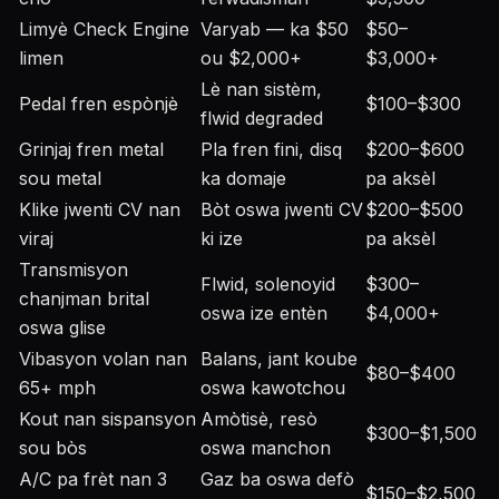
Limyè Check Engine
Varyab — ka $50
$50–
limen
ou $2,000+
$3,000+
Lè nan sistèm,
Pedal fren espònjè
$100–$300
flwid degraded
Grinjaj fren metal
Pla fren fini, disq
$200–$600
sou metal
ka domaje
pa aksèl
Klike jwenti CV nan
Bòt oswa jwenti CV
$200–$500
viraj
ki ize
pa aksèl
Transmisyon
Flwid, solenoyid
$300–
chanjman brital
oswa ize entèn
$4,000+
oswa glise
Vibasyon volan nan
Balans, jant koube
$80–$400
65+ mph
oswa kawotchou
Kout nan sispansyon
Amòtisè, resò
$300–$1,500
sou bòs
oswa manchon
A/C pa frèt nan 3
Gaz ba oswa defò
$150–$2,500