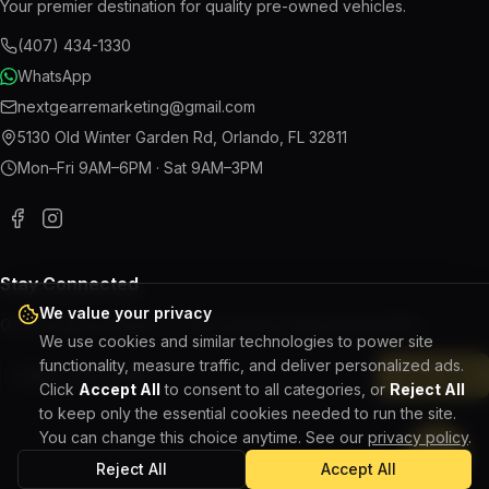
Your premier destination for quality pre-owned vehicles.
(407) 434-1330
WhatsApp
nextgearremarketing@gmail.com
5130 Old Winter Garden Rd
,
Orlando
,
FL
32811
Mon–Fri 9AM–6PM · Sat 9AM–3PM
Stay Connected
We value your privacy
Get the latest updates on new inventory and special offers.
We use cookies and similar technologies to power site
functionality, measure traffic, and deliver personalized ads.
Subscribe
Click
Accept All
to consent to all categories, or
Reject All
to keep only the essential cookies needed to run the site.
You can change this choice anytime. See our
privacy policy
.
Reject All
Accept All
©
2026
Next Gear Remarketing. All rights reserved.